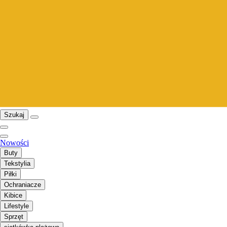
Szukaj
Nowości
Buty
Tekstylia
Piłki
Ochraniacze
Kibice
Lifestyle
Sprzęt