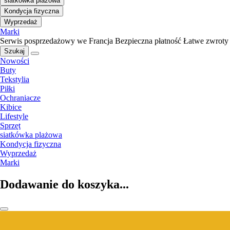
siatkówka plażowa
Kondycja fizyczna
Wyprzedaż
Marki
Serwis posprzedażowy we Francja
Bezpieczna płatność
Łatwe zwroty
Szukaj
Nowości
Buty
Tekstylia
Piłki
Ochraniacze
Kibice
Lifestyle
Sprzęt
siatkówka plażowa
Kondycja fizyczna
Wyprzedaż
Marki
Dodawanie do koszyka...