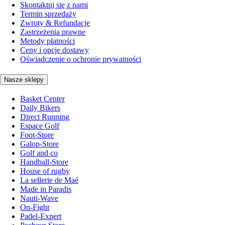
Skontaktuj się z nami
Termin sprzedaży
Zwroty & Refundacje
Zastrzeżenia prawne
Metody płatności
Ceny i opcje dostawy
Oświadczenie o ochronie prywatności
Nasze sklepy
Basket Center
Daily Bikers
Direct Running
Espace Golf
Foot-Store
Galop-Store
Golf and co
Handball-Store
House of rugby
La sellerie de Maé
Made in Paradis
Nauti-Wave
On-Fight
Padel-Expert