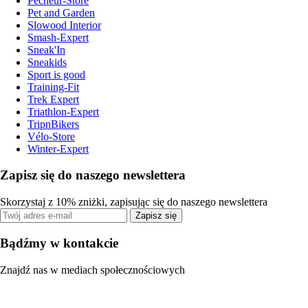
Pecheur-Store
Pet and Garden
Slowood Interior
Smash-Expert
Sneak'In
Sneakids
Sport is good
Training-Fit
Trek Expert
Triathlon-Expert
TripnBikers
Vélo-Store
Winter-Expert
Zapisz się do naszego newslettera
Skorzystaj z 10% zniżki, zapisując się do naszego newslettera
Zapisz się
Bądźmy w kontakcie
Znajdź nas w mediach społecznościowych