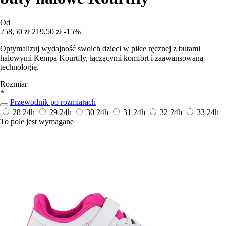
Od
258,50 zł
219,50 zł
-15%
Optymalizuj wydajność swoich dzieci w piłce ręcznej z butami
halowymi Kempa Kourtfly, łączącymi komfort i zaawansowaną
technologię.
Rozmiar
*
Przewodnik po rozmiarach
28
24h
29
24h
30
24h
31
24h
32
24h
33
24h
To pole jest wymagane