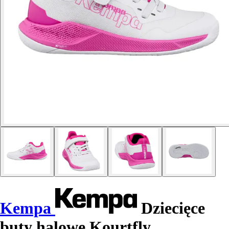
Kempa
Dziecięce
buty halowe Kourtfly