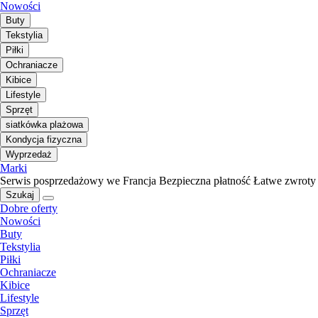
Nowości
Buty
Tekstylia
Piłki
Ochraniacze
Kibice
Lifestyle
Sprzęt
siatkówka plażowa
Kondycja fizyczna
Wyprzedaż
Marki
Serwis posprzedażowy we Francja
Bezpieczna płatność
Łatwe zwroty
Szukaj
Dobre oferty
Nowości
Buty
Tekstylia
Piłki
Ochraniacze
Kibice
Lifestyle
Sprzęt