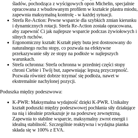
śladów, pochodząca z wyścigowych opon Michelin, specjalnie
opracowana z wbudowanym profilem w kształcie plastra miodu,
zapewnia maksymalną kontrolę - w każdej sytuacji.
Strefa Re-Action: Pewne wsparcie dla szybkich zmian kierunku
i dynamicznych rotacji. Strefa Re-Action została opracowana,
aby zapewnić Ci jak najlepsze wsparcie podczas żywiołowych i
silnych ruchów.
Ergonomiczny kształt: Kształt pięty buta jest dostosowany do
naturalnego ruchu stopy, co pozwala na efektywne
przekazywanie siły ze stopy na podłoże w najlepszych
warunkach.
Strefa ochronna: Strefa ochronna w przedniej części stopy
chroni Ciebie i Twój but, zapewniając lepszą przyczepność.
Pozwala również dobrze trzymać się podłoża, nawet w
ekstremalnie nachylonej pozycji.
Poduszka między podeszwowa:
K-PWR: Maksymalna wydajność dzięki K-PWR. Unikalny
kształt poduszki między podeszwowej pochłania siły działające
na nią i idealnie przekazuje je na podeszwę zewnętrzną.
Zapewnia to stabilne wsparcie, maksymalny zwrot energii i
idealną stabilność. Szczególnie reaktywna i wydajna pianka
składa się w 100% z EVA.