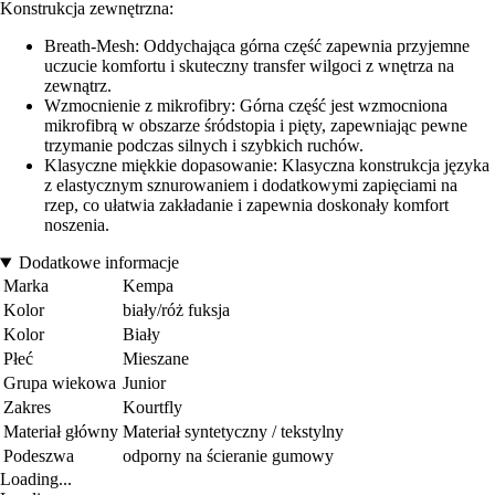
Konstrukcja zewnętrzna:
Breath-Mesh: Oddychająca górna część zapewnia przyjemne
uczucie komfortu i skuteczny transfer wilgoci z wnętrza na
zewnątrz.
Wzmocnienie z mikrofibry: Górna część jest wzmocniona
mikrofibrą w obszarze śródstopia i pięty, zapewniając pewne
trzymanie podczas silnych i szybkich ruchów.
Klasyczne miękkie dopasowanie: Klasyczna konstrukcja języka
z elastycznym sznurowaniem i dodatkowymi zapięciami na
rzep, co ułatwia zakładanie i zapewnia doskonały komfort
noszenia.
Dodatkowe informacje
Marka
Kempa
Kolor
biały/róż fuksja
Kolor
Biały
Płeć
Mieszane
Grupa wiekowa
Junior
Zakres
Kourtfly
Materiał główny
Materiał syntetyczny / tekstylny
Podeszwa
odporny na ścieranie gumowy
Loading...