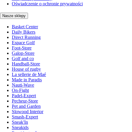
Oświadczenie o ochronie prywatności
Nasze sklepy
Basket Center
Daily Bikers
Direct Running
Espace Golf
Foot-Store
Galop-Store
Golf and co
Handball-Store
House of rugby
La sellerie de Maé
Made in Paradis
Nauti-Wave
On-Fight
Padel-Expert
Pecheur-Store
Pet and Garden
Slowood Interior
Smash-Expert
Sneak'In
Sneakids