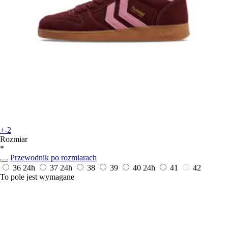
+-2
Rozmiar
*
Przewodnik po rozmiarach
36
24h
37
24h
38
39
40
24h
41
42
To pole jest wymagane