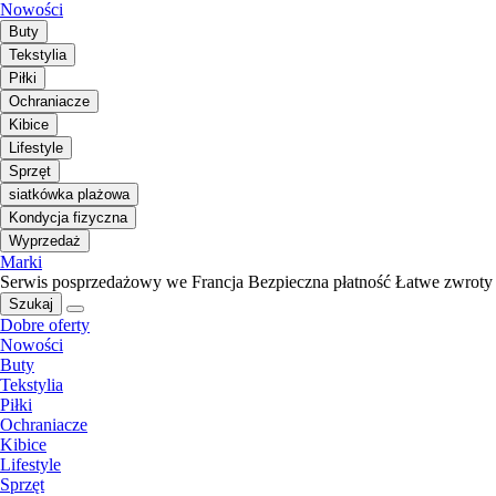
Nowości
Buty
Tekstylia
Piłki
Ochraniacze
Kibice
Lifestyle
Sprzęt
siatkówka plażowa
Kondycja fizyczna
Wyprzedaż
Marki
Serwis posprzedażowy we Francja
Bezpieczna płatność
Łatwe zwroty
Szukaj
Dobre oferty
Nowości
Buty
Tekstylia
Piłki
Ochraniacze
Kibice
Lifestyle
Sprzęt