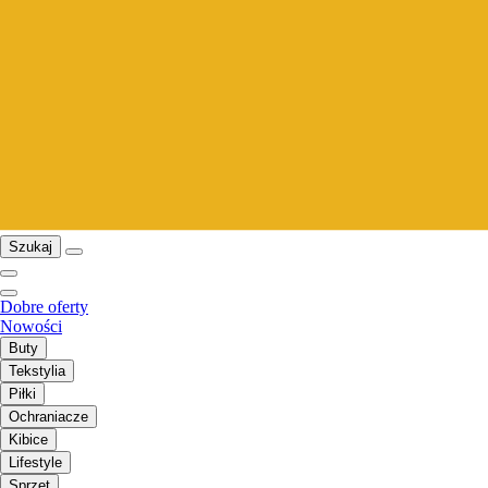
Szukaj
Dobre oferty
Nowości
Buty
Tekstylia
Piłki
Ochraniacze
Kibice
Lifestyle
Sprzęt