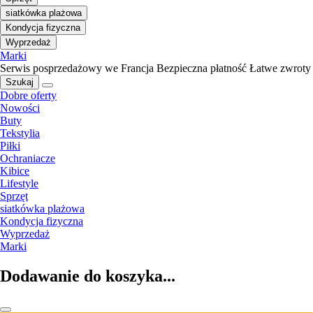
siatkówka plażowa
Kondycja fizyczna
Wyprzedaż
Marki
Serwis posprzedażowy we Francja
Bezpieczna płatność
Łatwe zwroty
Szukaj
Dobre oferty
Nowości
Buty
Tekstylia
Piłki
Ochraniacze
Kibice
Lifestyle
Sprzęt
siatkówka plażowa
Kondycja fizyczna
Wyprzedaż
Marki
Dodawanie do koszyka...