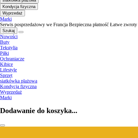
siatkówka plażowa
Kondycja fizyczna
Wyprzedaż
Marki
Serwis posprzedażowy we Francja
Bezpieczna płatność
Łatwe zwroty
Szukaj
Nowości
Buty
Tekstylia
Piłki
Ochraniacze
Kibice
Lifestyle
Sprzęt
siatkówka plażowa
Kondycja fizyczna
Wyprzedaż
Marki
Dodawanie do koszyka...