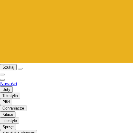
Szukaj
Nowości
Buty
Tekstylia
Piłki
Ochraniacze
Kibice
Lifestyle
Sprzęt