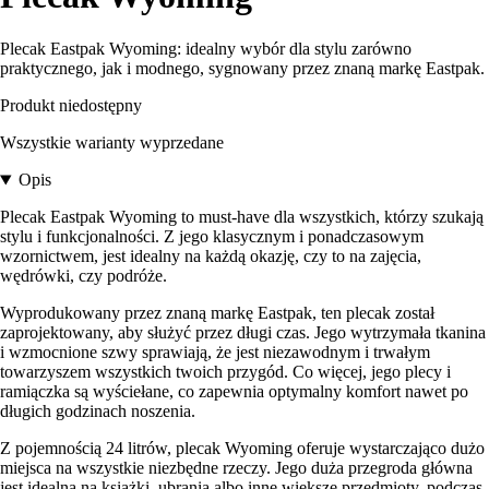
Plecak Eastpak Wyoming: idealny wybór dla stylu zarówno
praktycznego, jak i modnego, sygnowany przez znaną markę Eastpak.
Produkt niedostępny
Wszystkie warianty wyprzedane
Opis
Plecak Eastpak Wyoming to must-have dla wszystkich, którzy szukają
stylu i funkcjonalności. Z jego klasycznym i ponadczasowym
wzornictwem, jest idealny na każdą okazję, czy to na zajęcia,
wędrówki, czy podróże.
Wyprodukowany przez znaną markę Eastpak, ten plecak został
zaprojektowany, aby służyć przez długi czas. Jego wytrzymała tkanina
i wzmocnione szwy sprawiają, że jest niezawodnym i trwałym
towarzyszem wszystkich twoich przygód. Co więcej, jego plecy i
ramiączka są wyściełane, co zapewnia optymalny komfort nawet po
długich godzinach noszenia.
Z pojemnością 24 litrów, plecak Wyoming oferuje wystarczająco dużo
miejsca na wszystkie niezbędne rzeczy. Jego duża przegroda główna
jest idealna na książki, ubrania albo inne większe przedmioty, podczas