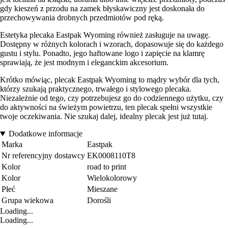
gdy kieszeń z przodu na zamek błyskawiczny jest doskonała do
przechowywania drobnych przedmiotów pod ręką.
Estetyka plecaka Eastpak Wyoming również zasługuje na uwagę.
Dostępny w różnych kolorach i wzorach, dopasowuje się do każdego
gustu i stylu. Ponadto, jego haftowane logo i zapięcie na klamrę
sprawiają, że jest modnym i eleganckim akcesorium.
Krótko mówiąc, plecak Eastpak Wyoming to mądry wybór dla tych,
którzy szukają praktycznego, trwałego i stylowego plecaka.
Niezależnie od tego, czy potrzebujesz go do codziennego użytku, czy
do aktywności na świeżym powietrzu, ten plecak spełni wszystkie
twoje oczekiwania. Nie szukaj dalej, idealny plecak jest już tutaj.
Dodatkowe informacje
Marka
Eastpak
Nr referencyjny dostawcy
EK0008110T8
Kolor
road to print
Kolor
Wielokolorowy
Płeć
Mieszane
Grupa wiekowa
Dorośli
Loading...
Loading...