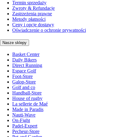
Termin sprzedaży
Zwroty & Refundacje
Zastrzeżenia prawne
Metody płatności
Ceny i opcje dostawy
Oświadczenie o ochronie prywatności
Nasze sklepy
Basket Center
Daily Bikers
Direct Running
Espace Golf
Foot-Store
Galop-Store
Golf and co
Handball-Store
House of rugby
La sellerie de Maé
Made in Paradis
Nauti-Wave
On-Fight
Padel-Expert
Pecheur-Store
Pet and Garden