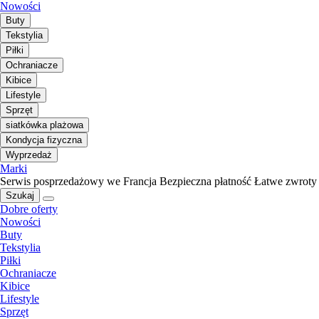
Nowości
Buty
Tekstylia
Piłki
Ochraniacze
Kibice
Lifestyle
Sprzęt
siatkówka plażowa
Kondycja fizyczna
Wyprzedaż
Marki
Serwis posprzedażowy we Francja
Bezpieczna płatność
Łatwe zwroty
Szukaj
Dobre oferty
Nowości
Buty
Tekstylia
Piłki
Ochraniacze
Kibice
Lifestyle
Sprzęt