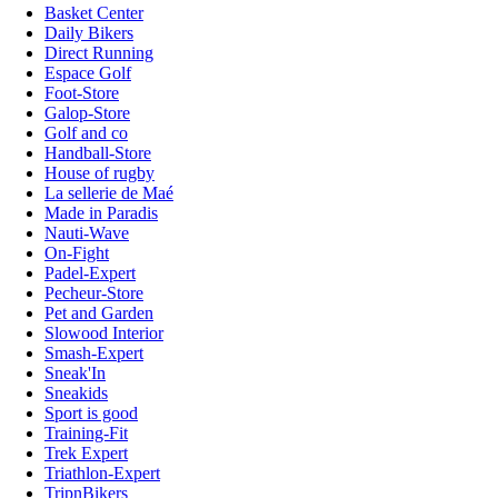
Basket Center
Daily Bikers
Direct Running
Espace Golf
Foot-Store
Galop-Store
Golf and co
Handball-Store
House of rugby
La sellerie de Maé
Made in Paradis
Nauti-Wave
On-Fight
Padel-Expert
Pecheur-Store
Pet and Garden
Slowood Interior
Smash-Expert
Sneak'In
Sneakids
Sport is good
Training-Fit
Trek Expert
Triathlon-Expert
TripnBikers