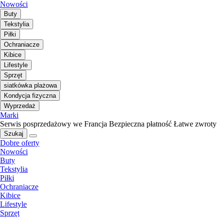
Nowości
Buty
Tekstylia
Piłki
Ochraniacze
Kibice
Lifestyle
Sprzęt
siatkówka plażowa
Kondycja fizyczna
Wyprzedaż
Marki
Serwis posprzedażowy we Francja
Bezpieczna płatność
Łatwe zwroty
Szukaj
Dobre oferty
Nowości
Buty
Tekstylia
Piłki
Ochraniacze
Kibice
Lifestyle
Sprzęt