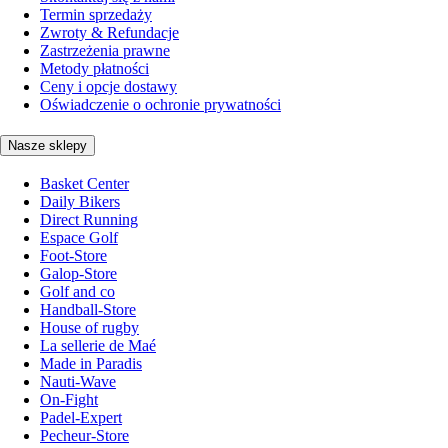
Termin sprzedaży
Zwroty & Refundacje
Zastrzeżenia prawne
Metody płatności
Ceny i opcje dostawy
Oświadczenie o ochronie prywatności
Nasze sklepy
Basket Center
Daily Bikers
Direct Running
Espace Golf
Foot-Store
Galop-Store
Golf and co
Handball-Store
House of rugby
La sellerie de Maé
Made in Paradis
Nauti-Wave
On-Fight
Padel-Expert
Pecheur-Store