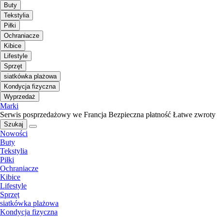
Buty
Tekstylia
Piłki
Ochraniacze
Kibice
Lifestyle
Sprzęt
siatkówka plażowa
Kondycja fizyczna
Wyprzedaż
Marki
Serwis posprzedażowy we Francja
Bezpieczna płatność
Łatwe zwroty
Szukaj
Nowości
Buty
Tekstylia
Piłki
Ochraniacze
Kibice
Lifestyle
Sprzęt
siatkówka plażowa
Kondycja fizyczna