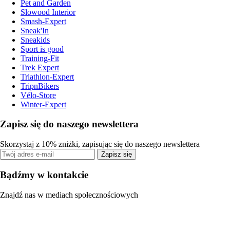
Pet and Garden
Slowood Interior
Smash-Expert
Sneak'In
Sneakids
Sport is good
Training-Fit
Trek Expert
Triathlon-Expert
TripnBikers
Vélo-Store
Winter-Expert
Zapisz się do naszego newslettera
Skorzystaj z 10% zniżki, zapisując się do naszego newslettera
Zapisz się
Bądźmy w kontakcie
Znajdź nas w mediach społecznościowych