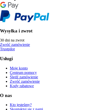
Wysyłka i zwrot
30 dni na zwrot
Zwróć zamówienie
Trustpilot
Usługi
Moje konto
Centrum pomocy
Śledź zamówienie
Zwróć zamówienie
Kody rabatowe
O nas
Kto jesteśmy?
Skontaktuj się z nami