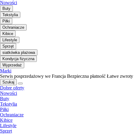
Nowości
Buty
Tekstylia
Piłki
Ochraniacze
Kibice
Lifestyle
Sprzęt
siatkówka plażowa
Kondycja fizyczna
Wyprzedaż
Marki
Serwis posprzedażowy we Francja
Bezpieczna płatność
Łatwe zwroty
Szukaj
Dobre oferty
Nowości
Buty
Tekstylia
Piłki
Ochraniacze
Kibice
Lifestyle
Sprzęt