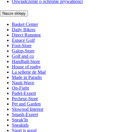
Oświadczenie o ochronie prywatności
Nasze sklepy
Basket Center
Daily Bikers
Direct Running
Espace Golf
Foot-Store
Galop-Store
Golf and co
Handball-Store
House of rugby
La sellerie de Maé
Made in Paradis
Nauti-Wave
On-Fight
Padel-Expert
Pecheur-Store
Pet and Garden
Slowood Interior
Smash-Expert
Sneak'In
Sneakids
Sport is good