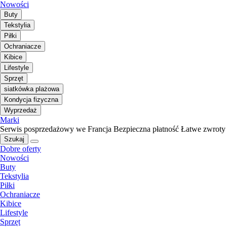
Nowości
Buty
Tekstylia
Piłki
Ochraniacze
Kibice
Lifestyle
Sprzęt
siatkówka plażowa
Kondycja fizyczna
Wyprzedaż
Marki
Serwis posprzedażowy we Francja
Bezpieczna płatność
Łatwe zwroty
Szukaj
Dobre oferty
Nowości
Buty
Tekstylia
Piłki
Ochraniacze
Kibice
Lifestyle
Sprzęt