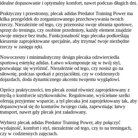
idealne dopasowanie i optymalny komfort, nawet podczas długich dni.
Praktyczny i przestronny, plecak adidas Predator Training Power ma
kilka przegródek do zorganizowanego przechowywania twoich
rzeczy. Niezależnie od tego, czy przenosisz swoje ubrania sportowe,
sprzęt do treningu, czy osobiste przedmioty, każdy element znajdzie
swoje miejsce bez trudu. Funkcjonalność tego plecaka podkreślają
kieszenie zaprojektowane specjalnie, aby trzymać twoje niezbędne
rzeczy w zasięgu ręki.
Nowoczesny i minimalistyczny design plecaka odzwierciedla
sportową estetykę adidas. Łatwo wkomponuje się w twój styl,
pozwalając się wyróżnić. Niezależnie od tego, czy nosisz go na
siłownię, podczas spotkań z przyjaciółmi, czy w codziennych
dojazdach, doda dynamicznego akcentu twojemu wyglądowi.
Oprócz praktyczności, ten plecak został również zaprojektowany z
myślą o komforcie użytkowników. Regulowane, wyściełane szelki
oferują przyjemne wsparcie, a tył plecaka jest zaprojektowany tak, aby
dopasowywał się do konturów twojego ciała, zapewniając łatwy
transport, nawet gdy plecak jest załadowany.
Wybierz plecak adidas Predator Training Power, aby połączyć
wydajność, komfort i styl, niezależnie od tego, czy to na treningach,
czy w codziennych zajęciach.