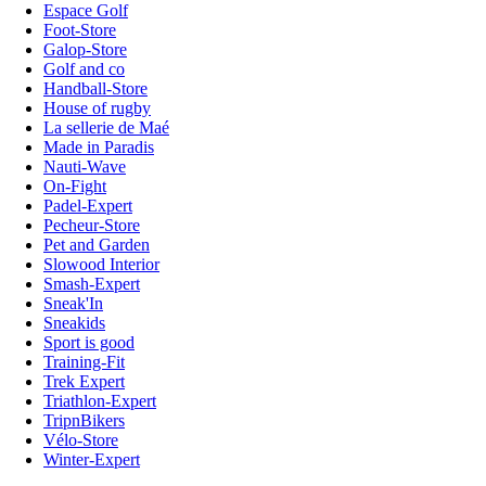
Espace Golf
Foot-Store
Galop-Store
Golf and co
Handball-Store
House of rugby
La sellerie de Maé
Made in Paradis
Nauti-Wave
On-Fight
Padel-Expert
Pecheur-Store
Pet and Garden
Slowood Interior
Smash-Expert
Sneak'In
Sneakids
Sport is good
Training-Fit
Trek Expert
Triathlon-Expert
TripnBikers
Vélo-Store
Winter-Expert