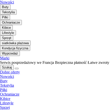
Nowości
Buty
Tekstylia
Piłki
Ochraniacze
Kibice
Lifestyle
Sprzęt
siatkówka plażowa
Kondycja fizyczna
Wyprzedaż
Marki
Serwis posprzedażowy we Francja
Bezpieczna płatność
Łatwe zwroty
Szukaj
Dobre oferty
Nowości
Buty
Tekstylia
Piłki
Ochraniacze
Kibice
Lifestyle
Sprzęt