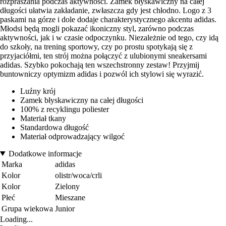
rozpraszania podczas aktywności. Zamek błyskawiczny na całej
długości ułatwia zakładanie, zwłaszcza gdy jest chłodno. Logo z 3
paskami na górze i dole dodaje charakterystycznego akcentu adidas.
Młodsi będą mogli pokazać ikoniczny styl, zarówno podczas
aktywności, jak i w czasie odpoczynku. Niezależnie od tego, czy idą
do szkoły, na trening sportowy, czy po prostu spotykają się z
przyjaciółmi, ten strój można połączyć z ulubionymi sneakersami
adidas. Szybko pokochają ten wszechstronny zestaw! Przyjmij
buntowniczy optymizm adidas i pozwól ich stylowi się wyrazić.
Luźny krój
Zamek błyskawiczny na całej długości
100% z recyklingu poliester
Materiał tkany
Standardowa długość
Materiał odprowadzający wilgoć
Dodatkowe informacje
Marka
adidas
Kolor
olistr/woca/crli
Kolor
Zielony
Płeć
Mieszane
Grupa wiekowa
Junior
Loading...