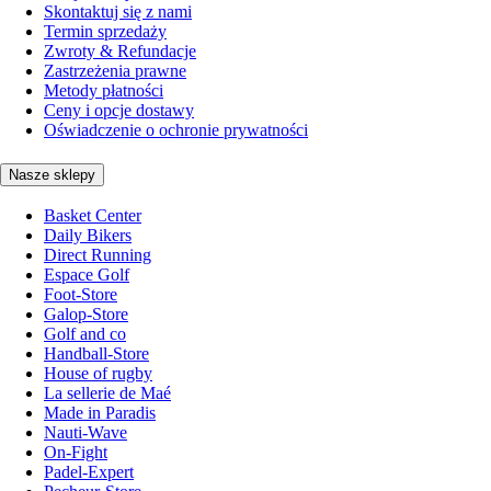
Skontaktuj się z nami
Termin sprzedaży
Zwroty & Refundacje
Zastrzeżenia prawne
Metody płatności
Ceny i opcje dostawy
Oświadczenie o ochronie prywatności
Nasze sklepy
Basket Center
Daily Bikers
Direct Running
Espace Golf
Foot-Store
Galop-Store
Golf and co
Handball-Store
House of rugby
La sellerie de Maé
Made in Paradis
Nauti-Wave
On-Fight
Padel-Expert