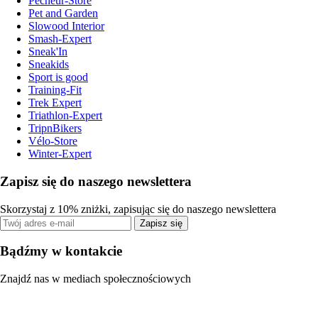
Pecheur-Store
Pet and Garden
Slowood Interior
Smash-Expert
Sneak'In
Sneakids
Sport is good
Training-Fit
Trek Expert
Triathlon-Expert
TripnBikers
Vélo-Store
Winter-Expert
Zapisz się do naszego newslettera
Skorzystaj z 10% zniżki, zapisując się do naszego newslettera
Zapisz się
Bądźmy w kontakcie
Znajdź nas w mediach społecznościowych