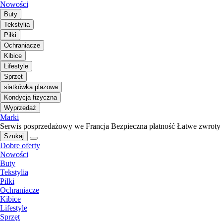
Nowości
Buty
Tekstylia
Piłki
Ochraniacze
Kibice
Lifestyle
Sprzęt
siatkówka plażowa
Kondycja fizyczna
Wyprzedaż
Marki
Serwis posprzedażowy we Francja
Bezpieczna płatność
Łatwe zwroty
Szukaj
Dobre oferty
Nowości
Buty
Tekstylia
Piłki
Ochraniacze
Kibice
Lifestyle
Sprzęt