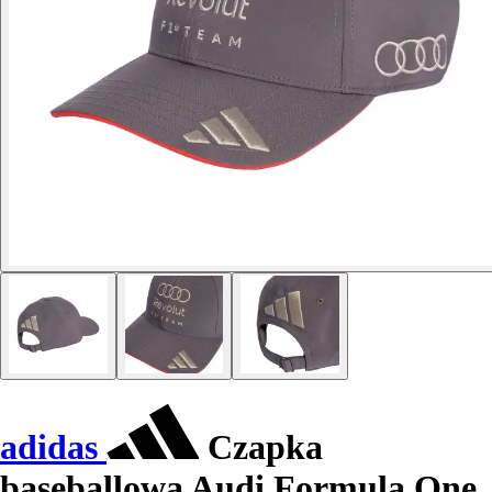
adidas
Czapka
baseballowa Audi Formula One