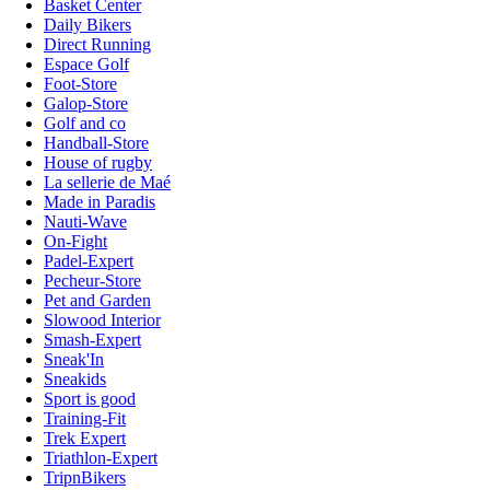
Basket Center
Daily Bikers
Direct Running
Espace Golf
Foot-Store
Galop-Store
Golf and co
Handball-Store
House of rugby
La sellerie de Maé
Made in Paradis
Nauti-Wave
On-Fight
Padel-Expert
Pecheur-Store
Pet and Garden
Slowood Interior
Smash-Expert
Sneak'In
Sneakids
Sport is good
Training-Fit
Trek Expert
Triathlon-Expert
TripnBikers