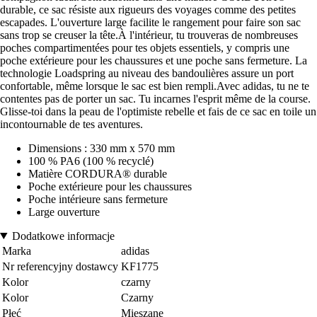
durable, ce sac résiste aux rigueurs des voyages comme des petites
escapades. L'ouverture large facilite le rangement pour faire son sac
sans trop se creuser la tête.À l'intérieur, tu trouveras de nombreuses
poches compartimentées pour tes objets essentiels, y compris une
poche extérieure pour les chaussures et une poche sans fermeture. La
technologie Loadspring au niveau des bandoulières assure un port
confortable, même lorsque le sac est bien rempli.Avec adidas, tu ne te
contentes pas de porter un sac. Tu incarnes l'esprit même de la course.
Glisse-toi dans la peau de l'optimiste rebelle et fais de ce sac en toile un
incontournable de tes aventures.
Dimensions : 330 mm x 570 mm
100 % PA6 (100 % recyclé)
Matière CORDURA® durable
Poche extérieure pour les chaussures
Poche intérieure sans fermeture
Large ouverture
Dodatkowe informacje
Marka
adidas
Nr referencyjny dostawcy
KF1775
Kolor
czarny
Kolor
Czarny
Płeć
Mieszane