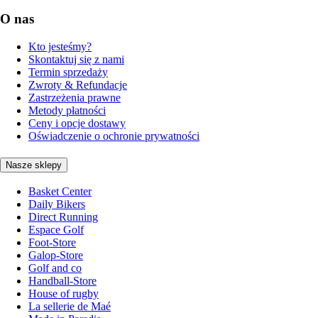
O nas
Kto jesteśmy?
Skontaktuj się z nami
Termin sprzedaży
Zwroty & Refundacje
Zastrzeżenia prawne
Metody płatności
Ceny i opcje dostawy
Oświadczenie o ochronie prywatności
Nasze sklepy
Basket Center
Daily Bikers
Direct Running
Espace Golf
Foot-Store
Galop-Store
Golf and co
Handball-Store
House of rugby
La sellerie de Maé