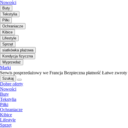
Nowości
Buty
Tekstylia
Piłki
Ochraniacze
Kibice
Lifestyle
Sprzęt
siatkówka plażowa
Kondycja fizyczna
Wyprzedaż
Marki
Serwis posprzedażowy we Francja
Bezpieczna płatność
Łatwe zwroty
Szukaj
Dobre oferty
Nowości
Buty
Tekstylia
Piłki
Ochraniacze
Kibice
Lifestyle
Sprzęt