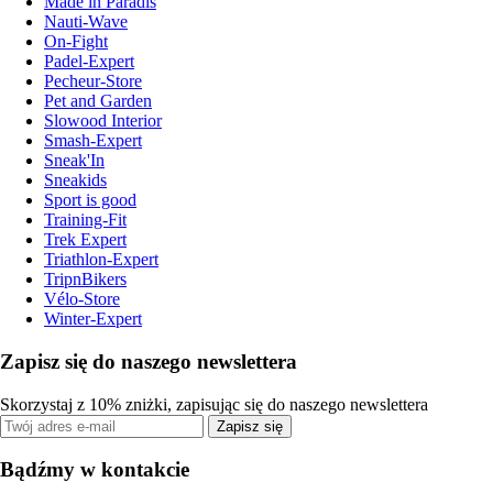
Made in Paradis
Nauti-Wave
On-Fight
Padel-Expert
Pecheur-Store
Pet and Garden
Slowood Interior
Smash-Expert
Sneak'In
Sneakids
Sport is good
Training-Fit
Trek Expert
Triathlon-Expert
TripnBikers
Vélo-Store
Winter-Expert
Zapisz się do naszego newslettera
Skorzystaj z 10% zniżki, zapisując się do naszego newslettera
Zapisz się
Bądźmy w kontakcie