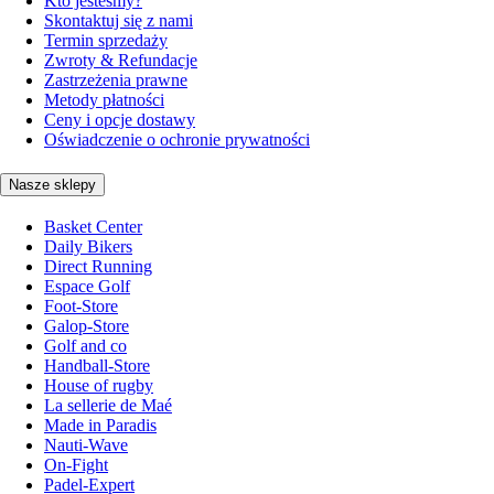
Kto jesteśmy?
Skontaktuj się z nami
Termin sprzedaży
Zwroty & Refundacje
Zastrzeżenia prawne
Metody płatności
Ceny i opcje dostawy
Oświadczenie o ochronie prywatności
Nasze sklepy
Basket Center
Daily Bikers
Direct Running
Espace Golf
Foot-Store
Galop-Store
Golf and co
Handball-Store
House of rugby
La sellerie de Maé
Made in Paradis
Nauti-Wave
On-Fight
Padel-Expert