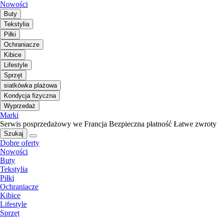
Nowości
Buty
Tekstylia
Piłki
Ochraniacze
Kibice
Lifestyle
Sprzęt
siatkówka plażowa
Kondycja fizyczna
Wyprzedaż
Marki
Serwis posprzedażowy we Francja
Bezpieczna płatność
Łatwe zwroty
Szukaj
Dobre oferty
Nowości
Buty
Tekstylia
Piłki
Ochraniacze
Kibice
Lifestyle
Sprzęt