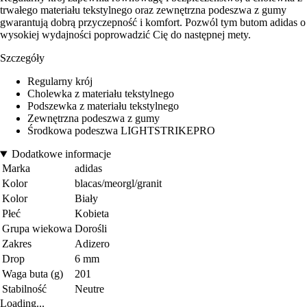
trwałego materiału tekstylnego oraz zewnętrzna podeszwa z gumy
gwarantują dobrą przyczepność i komfort. Pozwól tym butom adidas o
wysokiej wydajności poprowadzić Cię do następnej mety.
Szczegóły
Regularny krój
Cholewka z materiału tekstylnego
Podszewka z materiału tekstylnego
Zewnętrzna podeszwa z gumy
Środkowa podeszwa LIGHTSTRIKEPRO
Dodatkowe informacje
Marka
adidas
Kolor
blacas/meorgl/granit
Kolor
Biały
Płeć
Kobieta
Grupa wiekowa
Dorośli
Zakres
Adizero
Drop
6 mm
Waga buta (g)
201
Stabilność
Neutre
Loading...