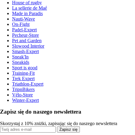
House of rugby
La sellerie de Maé
Made in Paradis
Nauti-Wave
On-Fight
Padel-Expert
Pecheur-Store
Pet and Garden
Slowood Interior
Smash-Expert
Sneak'In
Sneakids
Sport is good
Training-Fit
Trek Expert
Triathlon-Expert
TripnBikers
Vélo-Store
Winter-Expert
Zapisz się do naszego newslettera
Skorzystaj z 10% zniżki, zapisując się do naszego newslettera
Zapisz się