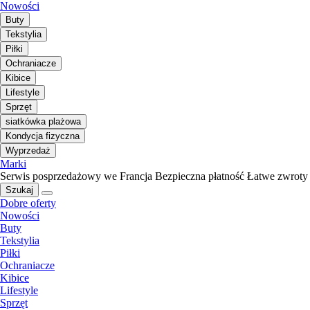
Nowości
Buty
Tekstylia
Piłki
Ochraniacze
Kibice
Lifestyle
Sprzęt
siatkówka plażowa
Kondycja fizyczna
Wyprzedaż
Marki
Serwis posprzedażowy we Francja
Bezpieczna płatność
Łatwe zwroty
Szukaj
Dobre oferty
Nowości
Buty
Tekstylia
Piłki
Ochraniacze
Kibice
Lifestyle
Sprzęt