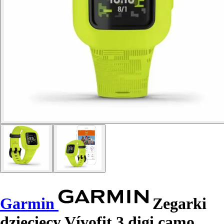
Garmin
Zegarki
dziecięcy Vívofit 3 digi camo