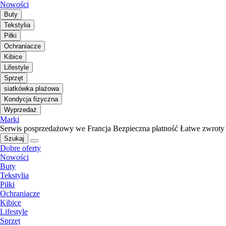
Nowości
Buty
Tekstylia
Piłki
Ochraniacze
Kibice
Lifestyle
Sprzęt
siatkówka plażowa
Kondycja fizyczna
Wyprzedaż
Marki
Serwis posprzedażowy we Francja
Bezpieczna płatność
Łatwe zwroty
Szukaj
Dobre oferty
Nowości
Buty
Tekstylia
Piłki
Ochraniacze
Kibice
Lifestyle
Sprzęt