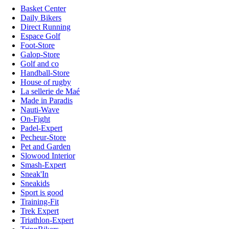
Basket Center
Daily Bikers
Direct Running
Espace Golf
Foot-Store
Galop-Store
Golf and co
Handball-Store
House of rugby
La sellerie de Maé
Made in Paradis
Nauti-Wave
On-Fight
Padel-Expert
Pecheur-Store
Pet and Garden
Slowood Interior
Smash-Expert
Sneak'In
Sneakids
Sport is good
Training-Fit
Trek Expert
Triathlon-Expert