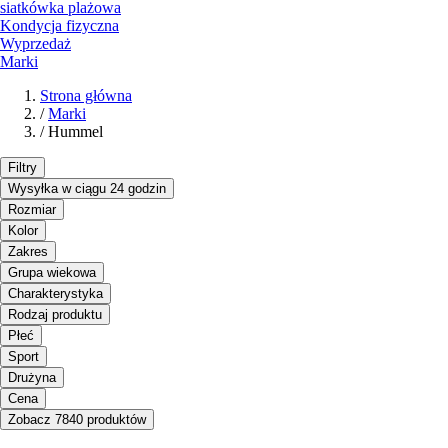
siatkówka plażowa
Kondycja fizyczna
Wyprzedaż
Marki
Strona główna
/
Marki
/
Hummel
Filtry
Wysyłka w ciągu 24 godzin
Rozmiar
Kolor
Zakres
Grupa wiekowa
Charakterystyka
Rodzaj produktu
Płeć
Sport
Drużyna
Cena
Zobacz 7840 produktów