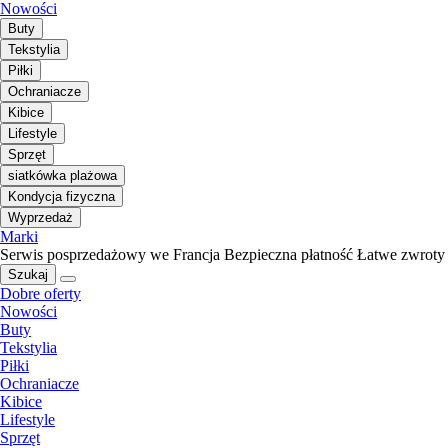
Nowości
Buty
Tekstylia
Piłki
Ochraniacze
Kibice
Lifestyle
Sprzęt
siatkówka plażowa
Kondycja fizyczna
Wyprzedaż
Marki
Serwis posprzedażowy we Francja
Bezpieczna płatność
Łatwe zwroty
Szukaj
Dobre oferty
Nowości
Buty
Tekstylia
Piłki
Ochraniacze
Kibice
Lifestyle
Sprzęt