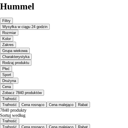
Hummel
Filtry
Wysyłka w ciągu 24 godzin
Rozmiar
Kolor
Zakres
Grupa wiekowa
Charakterystyka
Rodzaj produktu
Płeć
Sport
Drużyna
Cena
Zobacz 7840 produktów
Trafność
Trafność
Cena rosnąco
Cena malejąco
Rabat
7840 produkty
Sortuj według
Trafność
Trafność
Cena rosnąco
Cena malejąco
Rabat