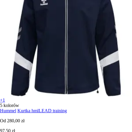
+1
5 kolorów
Hummel
Kurtka hmlLEAD training
Od
280,00 zł
97,50 zł