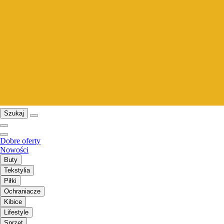
Szukaj
Dobre oferty
Nowości
Buty
Tekstylia
Piłki
Ochraniacze
Kibice
Lifestyle
Sprzęt