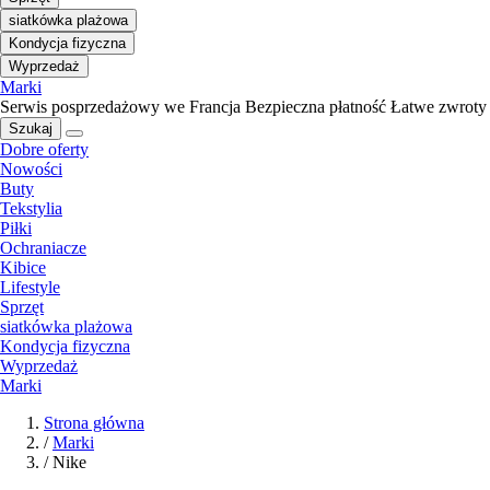
siatkówka plażowa
Kondycja fizyczna
Wyprzedaż
Marki
Serwis posprzedażowy we Francja
Bezpieczna płatność
Łatwe zwroty
Szukaj
Dobre oferty
Nowości
Buty
Tekstylia
Piłki
Ochraniacze
Kibice
Lifestyle
Sprzęt
siatkówka plażowa
Kondycja fizyczna
Wyprzedaż
Marki
Strona główna
/
Marki
/
Nike