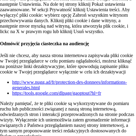
następnie Ustawienia. Na dole tej strony kliknij Pokaż ustawienia
zaawansowane. W sekcji Prywatność kliknij Ustawienia treści. Aby
wyłączyć pliki cookie: wybierz opcję Zabroń wszystkim witrynom
przechowywania danych. Kliknij pliki cookie i dane witryny, a
następnie mvoe myszką nad witryną, która utworzyła plik cookie, i
lickc na X w prawym rogu lub kliknij Usuń wszystko.
Odmówić przyjęcia ciasteczka na audiencję
Jeśli nie chcesz, aby nasza strona internetowa zapisywała pliki cookie
w Twojej przeglądarce w celu pomiaru oglądalności, możesz kliknąć
na poniższe linki dezaktywacyjne, które spowodują zapisanie pliku
cookie w Twojej przeglądarce wyłącznie w celu ich dezaktywacji
http://www.nugg.ad/fr/protection-des-donnees/informations-
generales.html
https://tools.google.com/dlpage/gaoptout?hl=fr
Należy pamiętać, że te pliki cookie są wykorzystywane do pomiaru
ruchu lub publiczności związanej z naszą stroną internetową,
odwiedzanych stron i interakcji przeprowadzonych na stronie podczas
wizyty. Wyłączenie ich uniemożliwia zatem gromadzenie informacji
związanych z Państwa przeglądaniem naszej strony internetowej, a
tym samym proponowanie treści redakcyjnych dostosowanych do