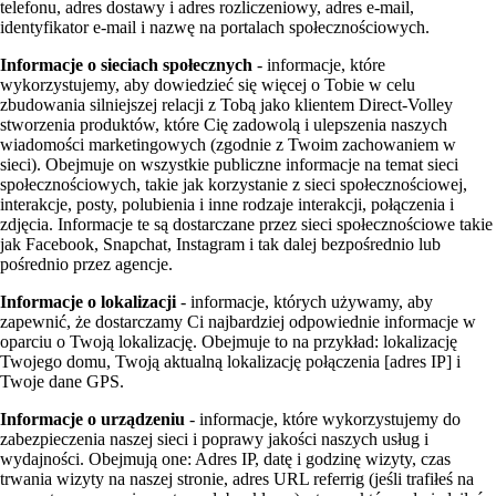
telefonu, adres dostawy i adres rozliczeniowy, adres e-mail,
identyfikator e-mail i nazwę na portalach społecznościowych.
Informacje o sieciach społecznych
- informacje, które
wykorzystujemy, aby dowiedzieć się więcej o Tobie w celu
zbudowania silniejszej relacji z Tobą jako klientem Direct-Volley
stworzenia produktów, które Cię zadowolą i ulepszenia naszych
wiadomości marketingowych (zgodnie z Twoim zachowaniem w
sieci). Obejmuje on wszystkie publiczne informacje na temat sieci
społecznościowych, takie jak korzystanie z sieci społecznościowej,
interakcje, posty, polubienia i inne rodzaje interakcji, połączenia i
zdjęcia. Informacje te są dostarczane przez sieci społecznościowe takie
jak Facebook, Snapchat, Instagram i tak dalej bezpośrednio lub
pośrednio przez agencje.
Informacje o lokalizacji
- informacje, których używamy, aby
zapewnić, że dostarczamy Ci najbardziej odpowiednie informacje w
oparciu o Twoją lokalizację. Obejmuje to na przykład: lokalizację
Twojego domu, Twoją aktualną lokalizację połączenia [adres IP] i
Twoje dane GPS.
Informacje o urządzeniu
- informacje, które wykorzystujemy do
zabezpieczenia naszej sieci i poprawy jakości naszych usług i
wydajności. Obejmują one: Adres IP, datę i godzinę wizyty, czas
trwania wizyty na naszej stronie, adres URL referrig (jeśli trafiłeś na