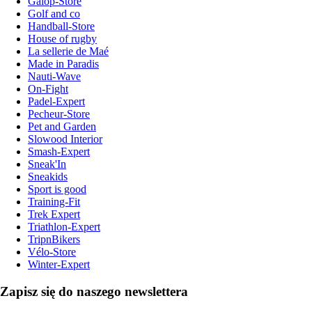
Galop-Store
Golf and co
Handball-Store
House of rugby
La sellerie de Maé
Made in Paradis
Nauti-Wave
On-Fight
Padel-Expert
Pecheur-Store
Pet and Garden
Slowood Interior
Smash-Expert
Sneak'In
Sneakids
Sport is good
Training-Fit
Trek Expert
Triathlon-Expert
TripnBikers
Vélo-Store
Winter-Expert
Zapisz się do naszego newslettera