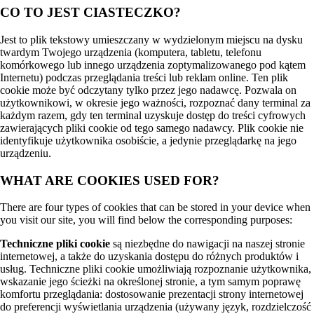
CO TO JEST CIASTECZKO?
Jest to plik tekstowy umieszczany w wydzielonym miejscu na dysku
twardym Twojego urządzenia (komputera, tabletu, telefonu
komórkowego lub innego urządzenia zoptymalizowanego pod kątem
Internetu) podczas przeglądania treści lub reklam online. Ten plik
cookie może być odczytany tylko przez jego nadawcę. Pozwala on
użytkownikowi, w okresie jego ważności, rozpoznać dany terminal za
każdym razem, gdy ten terminal uzyskuje dostęp do treści cyfrowych
zawierających pliki cookie od tego samego nadawcy. Plik cookie nie
identyfikuje użytkownika osobiście, a jedynie przeglądarkę na jego
urządzeniu.
WHAT ARE COOKIES USED FOR?
There are four types of cookies that can be stored in your device when
you visit our site, you will find below the corresponding purposes:
Techniczne pliki cookie
są niezbędne do nawigacji na naszej stronie
internetowej, a także do uzyskania dostępu do różnych produktów i
usług. Techniczne pliki cookie umożliwiają rozpoznanie użytkownika,
wskazanie jego ścieżki na określonej stronie, a tym samym poprawę
komfortu przeglądania: dostosowanie prezentacji strony internetowej
do preferencji wyświetlania urządzenia (używany język, rozdzielczość