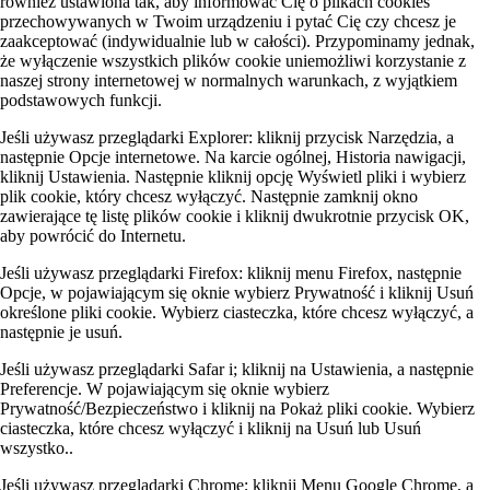
również ustawiona tak, aby informować Cię o plikach cookies
przechowywanych w Twoim urządzeniu i pytać Cię czy chcesz je
zaakceptować (indywidualnie lub w całości). Przypominamy jednak,
że wyłączenie wszystkich plików cookie uniemożliwi korzystanie z
naszej strony internetowej w normalnych warunkach, z wyjątkiem
podstawowych funkcji.
Jeśli używasz przeglądarki Explorer: kliknij przycisk Narzędzia, a
następnie Opcje internetowe. Na karcie ogólnej, Historia nawigacji,
kliknij Ustawienia. Następnie kliknij opcję Wyświetl pliki i wybierz
plik cookie, który chcesz wyłączyć. Następnie zamknij okno
zawierające tę listę plików cookie i kliknij dwukrotnie przycisk OK,
aby powrócić do Internetu.
Jeśli używasz przeglądarki Firefox: kliknij menu Firefox, następnie
Opcje, w pojawiającym się oknie wybierz Prywatność i kliknij Usuń
określone pliki cookie. Wybierz ciasteczka, które chcesz wyłączyć, a
następnie je usuń.
Jeśli używasz przeglądarki Safar i; kliknij na Ustawienia, a następnie
Preferencje. W pojawiającym się oknie wybierz
Prywatność/Bezpieczeństwo i kliknij na Pokaż pliki cookie. Wybierz
ciasteczka, które chcesz wyłączyć i kliknij na Usuń lub Usuń
wszystko..
Jeśli używasz przeglądarki Chrome; kliknij Menu Google Chrome, a