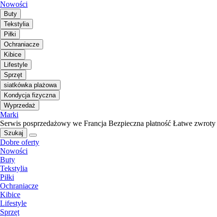
Nowości
Buty
Tekstylia
Piłki
Ochraniacze
Kibice
Lifestyle
Sprzęt
siatkówka plażowa
Kondycja fizyczna
Wyprzedaż
Marki
Serwis posprzedażowy we Francja
Bezpieczna płatność
Łatwe zwroty
Szukaj
Dobre oferty
Nowości
Buty
Tekstylia
Piłki
Ochraniacze
Kibice
Lifestyle
Sprzęt