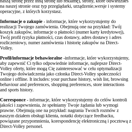
naszą stronę przez inną stronę lub reklamę), strony, które odwiedziłeś
na naszej stronie oraz typ przeglądarki, urządzenie,wersje i systemy
operacyjne, z których korzystasz.
Informacje o zakupie
- informacje, które wykorzystujemy do
realizacji Twojego zamówienia. Obejmują one na przykład: Twój
koszyk zakupów, informacje o płatności (numer karty kredytowej),
Twój profil ryzyka płatności, czas dostawy, adres dostawy i adres
rozliczeniowy, numer zamówienia i historię zakupów na Direct-
Volley.
Profil/informacje behawioralne
-informacje, które wykorzystujemy,
aby zapewnić Ci tylko odpowiednie informacje, najlepsze Direct-
Volley oferty, które mogą Cię zainteresować w celu optymalizacji
Twojego doświadczenia jako członka Direct-Volley społeczności
online i offline. It includes: your purchase history, wish list, browsing
behaviour and preferences, shopping preferences, store interactions
and sports history.
Corresponce
- informacje, które wykorzystujemy do celów kontroli
jakości i zapewnienia, że spełniamy Twoje żądania lub wymogi
prawne. Obejmują one na przykład: nagrania Twoich rozmów z
naszym działem obsługi klienta, notatki dotyczące feedbacku,
powiązane przypomnienia, korespondencję elektroniczną i pocztową z
Direct-Volley personel.