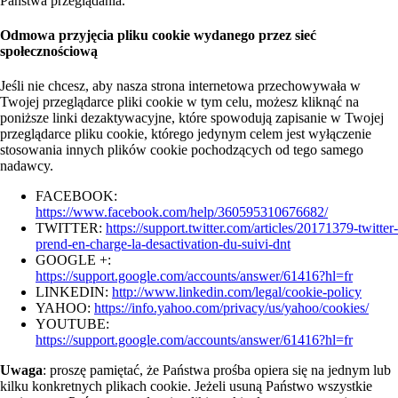
Państwa przeglądania.
Odmowa przyjęcia pliku cookie wydanego przez sieć
społecznościową
Jeśli nie chcesz, aby nasza strona internetowa przechowywała w
Twojej przeglądarce pliki cookie w tym celu, możesz kliknąć na
poniższe linki dezaktywacyjne, które spowodują zapisanie w Twojej
przeglądarce pliku cookie, którego jedynym celem jest wyłączenie
stosowania innych plików cookie pochodzących od tego samego
nadawcy.
FACEBOOK:
https://www.facebook.com/help/360595310676682/
TWITTER:
https://support.twitter.com/articles/20171379-twitter-
prend-en-charge-la-desactivation-du-suivi-dnt
GOOGLE +:
https://support.google.com/accounts/answer/61416?hl=fr
LINKEDIN:
http://www.linkedin.com/legal/cookie-policy
YAHOO:
https://info.yahoo.com/privacy/us/yahoo/cookies/
YOUTUBE:
https://support.google.com/accounts/answer/61416?hl=fr
Uwaga
: proszę pamiętać, że Państwa prośba opiera się na jednym lub
kilku konkretnych plikach cookie. Jeżeli usuną Państwo wszystkie