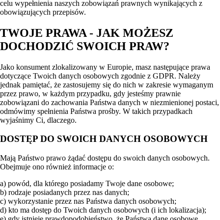
celu wypełnienia naszych zobowiązań prawnych wynikających z
obowiązujących przepisów.
TWOJE PRAWA - JAK MOŻESZ
DOCHODZIĆ SWOICH PRAW?
Jako konsument zlokalizowany w Europie, masz następujące prawa
dotyczące Twoich danych osobowych zgodnie z GDPR. Należy
jednak pamiętać, że zastosujemy się do nich w zakresie wymaganym
przez prawo, w każdym przypadku, gdy jesteśmy prawnie
zobowiązani do zachowania Państwa danych w niezmienionej postaci,
odmówimy spełnienia Państwa prośby. W takich przypadkach
wyjaśnimy Ci, dlaczego.
DOSTĘP DO SWOICH DANYCH OSOBOWYCH
Mają Państwo prawo żądać dostępu do swoich danych osobowych.
Obejmuje ono również informacje o:
a) powód, dla którego posiadamy Twoje dane osobowe;
b) rodzaje posiadanych przez nas danych;
c) wykorzystanie przez nas Państwa danych osobowych;
d) kto ma dostęp do Twoich danych osobowych (i ich lokalizacja);
e) gdy istnieje prawdopodobieństwo, że Państwa dane osobowe