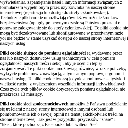
wyświetlania), zapamiętanie haseł i innych informacji związanych z
formularzem wypełnionym przez użytkownika na naszej stronie
internetowej (rejestracja lub dostęp do strefy członkowskiej).
Techniczne pliki cookie umożliwiają również wdrożenie środków
bezpieczeństwa (np. gdy po pewnym czasie są Państwo proszeni o
ponowne zalogowanie się do strefy członkowskiej). Te pliki cookie nie
mogą być dezaktywowane lub skonfigurowane w przeciwnym razie
yoi nie będzie w stanie uzyskać dostępu do naszej strony internetowej i
naszych usług.
Pliki cookie służące do pomiaru oglądalności
są wydawane przez
nas lub naszych dostawców usług technicznych w celu pomiaru
oglądalności naszych treści i sekcji, aby je ocenić i lepiej
zorganizować. Te pliki cookie umożliwiają również, w razie potrzeby,
wykrycie problemów z nawigacją, a tym samym poprawę ergonomii
naszych usług. Te pliki cookie tworzą jedynie anonimowe statystyki i
wielkość ruchu, z wyłączeniem wszelkich informacji indywidualnych.
Czas życia tych plików cookie dotyczących pomiaru oglądalności nie
przekracza 13 miesięcy.
Pliki cookie sieci społecznościowych
umożliwić Państwu podzielenie
się treściami z naszej strony internetowej z innymi osobami lub
poinformowanie ich o swojej opinii na temat jakichkolwiek treści na
stronie internetowej. Tak jest w przypadku przycisków "share" i
"like", które pochodzą z Facebooka lub Twittera. Sieć