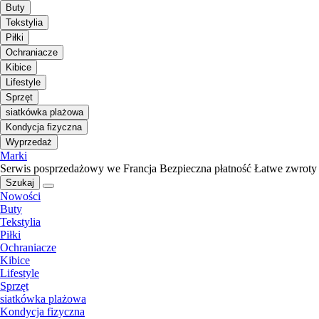
Buty
Tekstylia
Piłki
Ochraniacze
Kibice
Lifestyle
Sprzęt
siatkówka plażowa
Kondycja fizyczna
Wyprzedaż
Marki
Serwis posprzedażowy we Francja
Bezpieczna płatność
Łatwe zwroty
Szukaj
Nowości
Buty
Tekstylia
Piłki
Ochraniacze
Kibice
Lifestyle
Sprzęt
siatkówka plażowa
Kondycja fizyczna