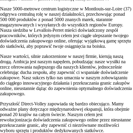
Nasze 5000-metrowe centrum logistyczne w Montlouis-sur-Loire (37)
odgrywa centralną rolę w naszej działalności, przechowując ponad
500 000 produktów z ponad 5000 znanych marek, starannie
magazynowanych i wysyłanych do wszystkich regionów Europy.
Nasza siedziba w Levallois-Perret mieści doświadczony zespół
pracowników, których jedynym celem jest ciągłe ulepszanie twojego
doświadczenia zakupowego online, oferując wyjątkową gamę sprzętu
do siatkówki, aby poprawić twoje osiągnięcia na boisku.
Nasze wartości, silnie zakorzenione w naszej firmie, kierują naszą
drogą. Ambicja jest naszym napędem, pobudzając nasze wysiłki na
rzecz oferowania najlepszego dla naszych klientów, jednocześnie
celebrując ducha zespołu, aby zapewnić ci wspaniałe doświadczenie
zakupowe. Nasz sukces tylko nas umacnia w naszym zobowiązaniu
do ciągłego innowacyjnego działania i przekraczania granic zakupów
online, nieustannie dążąc do zapewnienia optymalnego doświadczenia
zakupowego.
Przyszłość Direct-Volley zapowiada się bardzo obiecująco. Mamy
odważne plany dotyczące międzynarodowej ekspansji, która obejmie
ponad 20 krajów na całym świecie. Naszym celem jest
rewolucjonizacja doświadczenia zakupowego online przez nieustanne
przekraczanie granic, aby zapewnić ci niezrównane możliwości
wyboru sprzętu i produktów dedykowanych siatkówce.