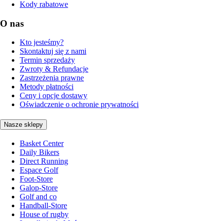
Kody rabatowe
O nas
Kto jesteśmy?
Skontaktuj się z nami
Termin sprzedaży
Zwroty & Refundacje
Zastrzeżenia prawne
Metody płatności
Ceny i opcje dostawy
Oświadczenie o ochronie prywatności
Nasze sklepy
Basket Center
Daily Bikers
Direct Running
Espace Golf
Foot-Store
Galop-Store
Golf and co
Handball-Store
House of rugby