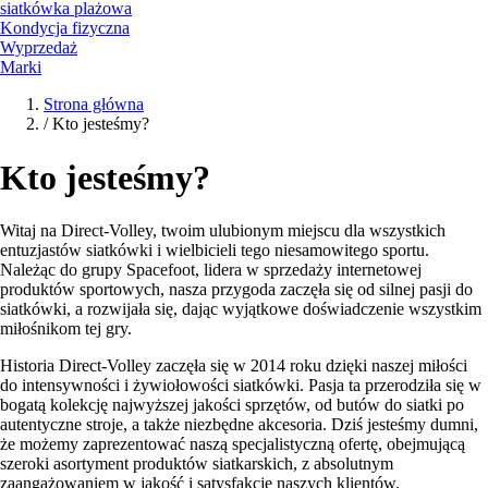
siatkówka plażowa
Kondycja fizyczna
Wyprzedaż
Marki
Strona główna
/
Kto jesteśmy?
Kto jesteśmy?
Witaj na Direct-Volley, twoim ulubionym miejscu dla wszystkich
entuzjastów siatkówki i wielbicieli tego niesamowitego sportu.
Należąc do grupy Spacefoot, lidera w sprzedaży internetowej
produktów sportowych, nasza przygoda zaczęła się od silnej pasji do
siatkówki, a rozwijała się, dając wyjątkowe doświadczenie wszystkim
miłośnikom tej gry.
Historia Direct-Volley zaczęła się w 2014 roku dzięki naszej miłości
do intensywności i żywiołowości siatkówki. Pasja ta przerodziła się w
bogatą kolekcję najwyższej jakości sprzętów, od butów do siatki po
autentyczne stroje, a także niezbędne akcesoria. Dziś jesteśmy dumni,
że możemy zaprezentować naszą specjalistyczną ofertę, obejmującą
szeroki asortyment produktów siatkarskich, z absolutnym
zaangażowaniem w jakość i satysfakcję naszych klientów.