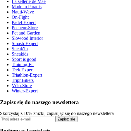
La sellerie de Maé
Made in Paradis
Nauti-Wave
On-Fight
Padel-Expert
Pecheur-Store
Pet and Garden
Slowood Interior
Smash-Expert
Sneak'In
Sneakids
Sport is good
Training-Fit
Trek Expert
Triathlon-Expert
TripnBikers
Vélo-Store
Winter-Expert
Zapisz się do naszego newslettera
Skorzystaj z 10% zniżki, zapisując się do naszego newslettera
Zapisz się
Bądźmy w kontakcie