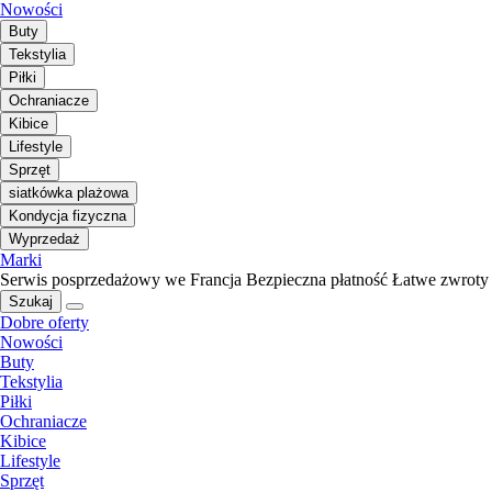
Nowości
Buty
Tekstylia
Piłki
Ochraniacze
Kibice
Lifestyle
Sprzęt
siatkówka plażowa
Kondycja fizyczna
Wyprzedaż
Marki
Serwis posprzedażowy we Francja
Bezpieczna płatność
Łatwe zwroty
Szukaj
Dobre oferty
Nowości
Buty
Tekstylia
Piłki
Ochraniacze
Kibice
Lifestyle
Sprzęt