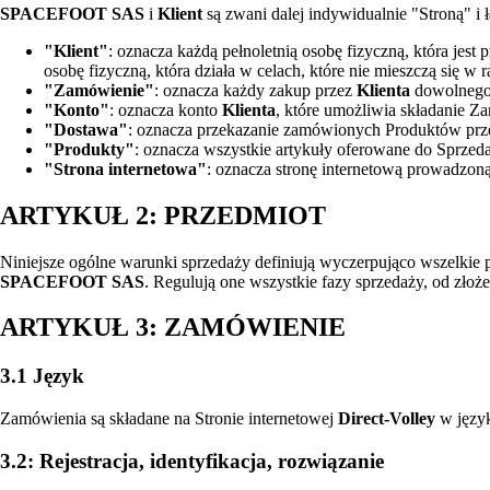
SPACEFOOT SAS
i
Klient
są zwani dalej indywidualnie "Stroną" i 
"Klient"
: oznacza każdą pełnoletnią osobę fizyczną, która jes
osobę fizyczną, która działa w celach, które nie mieszczą się w
"Zamówienie"
: oznacza każdy zakup przez
Klienta
dowolnego
"Konto"
: oznacza konto
Klienta
, które umożliwia składanie 
"Dostawa"
: oznacza przekazanie zamówionych Produktów pr
"Produkty"
: oznacza wszystkie artykuły oferowane do Sprzed
"Strona internetowa"
: oznacza stronę internetową prowadzon
ARTYKUŁ 2: PRZEDMIOT
Niniejsze ogólne warunki sprzedaży definiują wyczerpująco wszelkie
SPACEFOOT SAS
. Regulują one wszystkie fazy sprzedaży, od zło
ARTYKUŁ 3: ZAMÓWIENIE
3.1 Język
Zamówienia są składane na Stronie internetowej
Direct-Volley
w języ
3.2: Rejestracja, identyfikacja, rozwiązanie