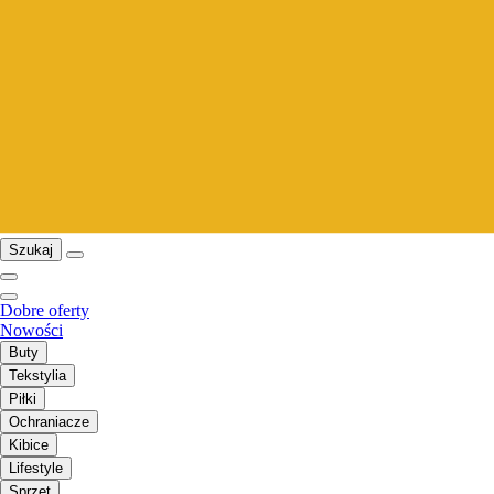
Szukaj
Dobre oferty
Nowości
Buty
Tekstylia
Piłki
Ochraniacze
Kibice
Lifestyle
Sprzęt