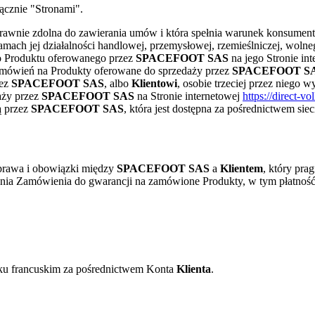
łącznie "Stronami".
t prawnie zdolna do zawierania umów i która spełnia warunek konsument
 ramach jej działalności handlowej, przemysłowej, rzemieślniczej, wolne
 Produktu oferowanego przez
SPACEFOOT SAS
na jego Stronie int
Zamówień na Produkty oferowane do sprzedaży przez
SPACEFOOT S
zez
SPACEFOOT SAS
, albo
Klientowi
, osobie trzeciej przez niego
aży przez
SPACEFOOT SAS
na Stronie internetowej
https://direct-vol
ą przez
SPACEFOOT SAS
, która jest dostępna za pośrednictwem si
 prawa i obowiązki między
SPACEFOOT SAS
a
Klientem
, który pra
żenia Zamówienia do gwarancji na zamówione Produkty, w tym płatnoś
ku francuskim za pośrednictwem Konta
Klienta
.