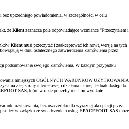
 bez uprzedniego powiadomienia, w szczególności w celu
akt, że
Klient
zaznacza pole odpowiadające wzmiance "Przeczytałem i
runków
Klient
musi przeczytać i zaakceptować ich nową wersję na tych
bowiązują w dniu ostatecznego zatwierdzenia Zamówienia przez
kacji podsumowania swojego Zamówienia. W każdym przypadku
ia i zaakceptowania niniejszych OGÓLNYCH WARUNKÓW UŻYTKOWANIA
ania z tej strony internetowej i działania na niej. Jednak dostęp do
CEFOOT SAS
, które w razie potrzeby musi on wyraźnie
warunki użytkowania, bez uszczerbku dla wyraźnej akceptacji przez
 istnieć w związku ze świadczeniem usług.
SPACEFOOT SAS
może