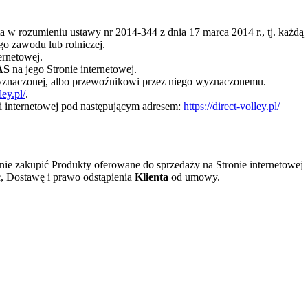
a w rozumieniu ustawy nr 2014-344 z dnia 17 marca 2014 r., tj. każdą
go zawodu lub rolniczej.
ernetowej.
AS
na jego Stronie internetowej.
 wyznaczonej, albo przewoźnikowi przez niego wyznaczonemu.
ley.pl/
.
eci internetowej pod następującym adresem:
https://direct-volley.pl/
gnie zakupić Produkty oferowane do sprzedaży na Stronie internetowej
ć, Dostawę i prawo odstąpienia
Klienta
od umowy.