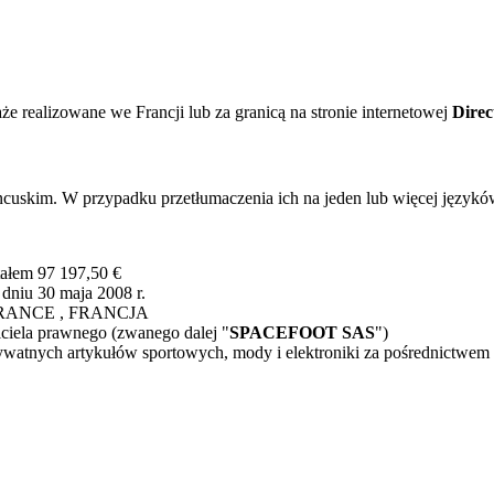
aże realizowane we Francji lub za granicą na stronie internetowej
Direc
ncuskim. W przypadku przetłumaczenia ich na jeden lub więcej języków
tałem 97 197,50 €
niu 30 maja 2008 r.
ret FRANCE , FRANCJA
ciela prawnego (zwanego dalej "
SPACEFOOT SAS
")
prywatnych artykułów sportowych, mody i elektroniki za pośrednictwem 