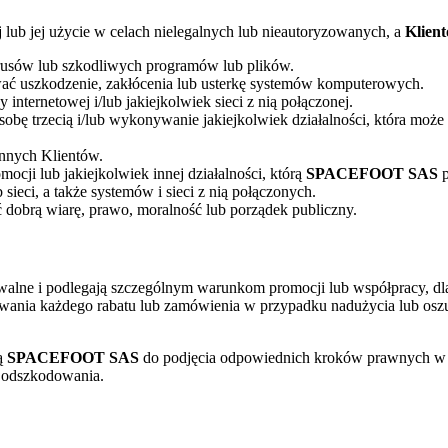
 lub jej użycie w celach nielegalnych lub nieautoryzowanych, a
Klien
irusów lub szkodliwych programów lub plików.
ać uszkodzenie, zakłócenia lub usterkę systemów komputerowych.
internetowej i/lub jakiejkolwiek sieci z nią połączonej.
osobę trzecią i/lub wykonywanie jakiejkolwiek działalności, która mo
innych Klientów.
cji lub jakiejkolwiek innej działalności, którą
SPACEFOOT SAS
p
 sieci, a także systemów i sieci z nią połączonych.
 dobrą wiarę, prawo, moralność lub porządek publiczny.
alne i podlegają szczególnym warunkom promocji lub współpracy, dla
owania każdego rabatu lub zamówienia w przypadku nadużycia lub oszuk
ą
SPACEFOOT SAS
do podjęcia odpowiednich kroków prawnych w ce
k odszkodowania.