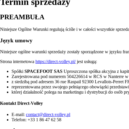
Termin sprzedaży
PREAMBUŁA
Niniejsze Ogólne Warunki regulują ściśle i w całości wszystkie sprzed
Język umowy
Niniejsze ogólne warunki sprzedaży zostały sporządzone w języku fra
Strona internetowa
https://direct-volley.pl/
jest usługą:
Spółki
SPACEFOOT SAS
Uproszczona spółka akcyjna z kapi
Zarejestrowana pod numerem 504226614 w RCS w Nanterre w d
z siedzibą pod adresem 36 rue Raspail 92300 Levallois-Per
reprezentowana przez swojego pełniącego obowiązki przedstawi
której działalność polega na marketingu i dystrybucji do osób 
Kontakt
Direct-Volley
E-mail:
contact@direct-volley.pl
Telefon: +33 1 86 47 62 58