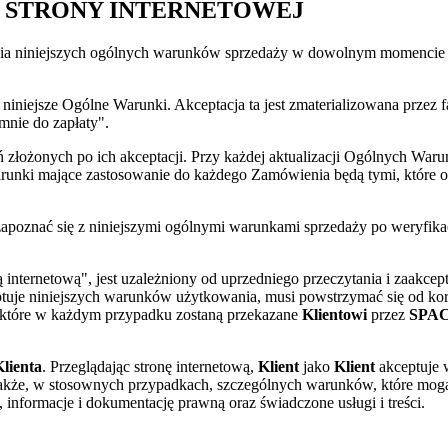
 STRONY INTERNETOWEJ
nia niniejszych ogólnych warunków sprzedaży w dowolnym momencie i
niniejsze Ogólne Warunki. Akceptacja ta jest zmaterializowana przez f
mnie do zapłaty".
złożonych po ich akceptacji. Przy każdej aktualizacji Ogólnych Wa
unki mające zastosowanie do każdego Zamówienia będą tymi, które o
poznać się z niniejszymi ogólnymi warunkami sprzedaży po weryfi
roną internetową", jest uzależniony od uprzedniego przeczytan
tuje niniejszych warunków użytkowania, musi powstrzymać się od korzyst
 które w każdym przypadku zostaną przekazane
Klientowi
przez
SPA
lienta
. Przeglądając stronę internetową,
Klient
jako
Klient
akceptuje 
kże, w stosownych przypadkach, szczególnych warunków, które mogą
, informacje i dokumentację prawną oraz świadczone usługi i treści.