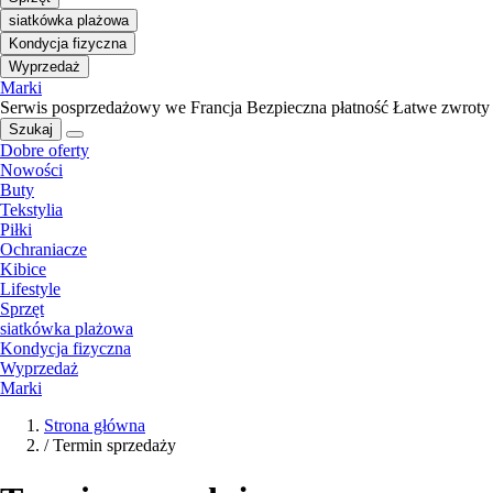
siatkówka plażowa
Kondycja fizyczna
Wyprzedaż
Marki
Serwis posprzedażowy we Francja
Bezpieczna płatność
Łatwe zwroty
Szukaj
Dobre oferty
Nowości
Buty
Tekstylia
Piłki
Ochraniacze
Kibice
Lifestyle
Sprzęt
siatkówka plażowa
Kondycja fizyczna
Wyprzedaż
Marki
Strona główna
/
Termin sprzedaży