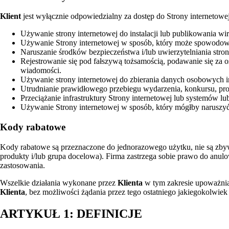
Klient
jest wyłącznie odpowiedzialny za dostęp do Strony internetowej
Używanie strony internetowej do instalacji lub publikowania w
Używanie Strony internetowej w sposób, który może spowodow
Naruszanie środków bezpieczeństwa i/lub uwierzytelniania strony 
Rejestrowanie się pod fałszywą tożsamością, podawanie się za 
wiadomości.
Używanie strony internetowej do zbierania danych osobowych 
Utrudnianie prawidłowego przebiegu wydarzenia, konkursu, promo
Przeciążanie infrastruktury Strony internetowej lub systemów lub
Używanie Strony internetowej w sposób, który mógłby naruszyć
Kody rabatowe
Kody rabatowe są przeznaczone do jednorazowego użytku, nie są zbyw
produkty i/lub grupa docelowa). Firma zastrzega sobie prawo do anul
zastosowania.
Wszelkie działania wykonane przez
Klienta
w tym zakresie upoważni
Klienta
, bez możliwości żądania przez tego ostatniego jakiegokolwie
ARTYKUŁ 1: DEFINICJE