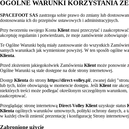
OGÓLNE WARUNKI KORZYSTANIA ZE
SPACEFOOT SAS
zastrzega sobie prawo do zmiany lub dostosowa
dostosowania ich do przepisów ustawowych i administracyjnych.
Przy tworzeniu swojego Konta
Klient
musi przeczytać i zaakceptować 
akceptuję regulamin i potwierdzam, że moje zamówienie zobowiązuje 
Te Ogólne Warunki będą miały zastosowanie do wszystkich Zamówień 
samych warunkach jak wymienione powyżej. W ten sposób ogólne war
Klienta
.
Przed złożeniem jakiegokolwiek Zamówienia
Klient
może ponownie za
Ogólne Warunki są stale dostępne na dole strony internetowej.
Dostęp
Klienta
do strony
https://direct-volley.pl/
, zwanej dalej "st
lub tych, które obowiązują w momencie dostępu. Jeśli
Klient
nie akcep
niektórych treści może podlegać określonym szczególnym warunkom,
zaakceptować.
Przeglądając stronę internetową
Direct-Volley
Klient
uzyskuje status
K
Klienta
ogólnych warunków umownych, polityki ochrony danych, a ta
w każdej chwili zmienić prezentację i konfigurację Strony internetowej
Zabronione użycie