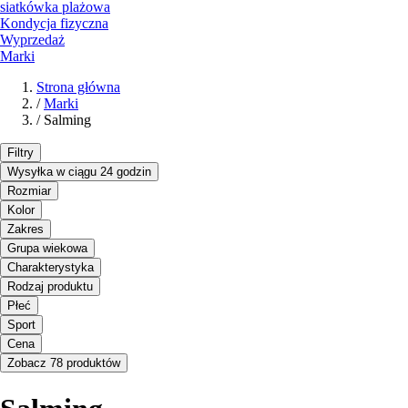
siatkówka plażowa
Kondycja fizyczna
Wyprzedaż
Marki
Strona główna
/
Marki
/
Salming
Filtry
Wysyłka w ciągu 24 godzin
Rozmiar
Kolor
Zakres
Grupa wiekowa
Charakterystyka
Rodzaj produktu
Płeć
Sport
Cena
Zobacz 78 produktów