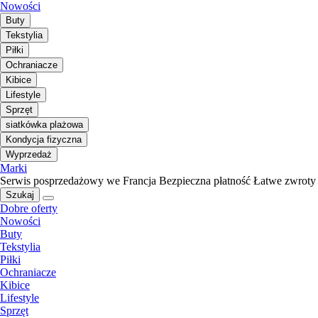
Nowości
Buty
Tekstylia
Piłki
Ochraniacze
Kibice
Lifestyle
Sprzęt
siatkówka plażowa
Kondycja fizyczna
Wyprzedaż
Marki
Serwis posprzedażowy we Francja
Bezpieczna płatność
Łatwe zwroty
Szukaj
Dobre oferty
Nowości
Buty
Tekstylia
Piłki
Ochraniacze
Kibice
Lifestyle
Sprzęt