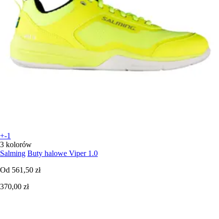
+-1
3 kolorów
Salming
Buty halowe Viper 1.0
Od
561,50 zł
370,00 zł