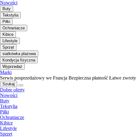
Nowości
Buty
Tekstylia
Piłki
Ochraniacze
Kibice
Lifestyle
Sprzęt
siatkówka plażowa
Kondycja fizyczna
Wyprzedaż
Marki
Serwis posprzedażowy we Francja
Bezpieczna płatność
Łatwe zwroty
Szukaj
Dobre oferty
Nowości
Buty
Tekstylia
Piłki
Ochraniacze
Kibice
Lifestyle
Sprzęt