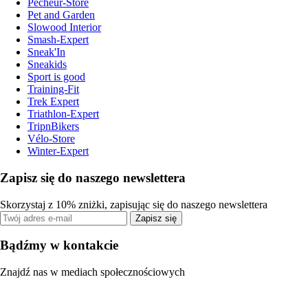
Pecheur-Store
Pet and Garden
Slowood Interior
Smash-Expert
Sneak'In
Sneakids
Sport is good
Training-Fit
Trek Expert
Triathlon-Expert
TripnBikers
Vélo-Store
Winter-Expert
Zapisz się do naszego newslettera
Skorzystaj z 10% zniżki, zapisując się do naszego newslettera
Zapisz się
Bądźmy w kontakcie
Znajdź nas w mediach społecznościowych