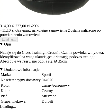
314,00 zł
222,00 zł
-29%
+11,10 zł
otrzymasz na kolejne zamowienie
Zostana naliczone po
potwierdzeniu zamowienia
Loading...
Opis
Nadaje się do Cross Training i Crossfit. Czarna powłoka winylowa.
Identyfikowalna waga ułatwiająca orientację podczas treningu.
Absorbuje wstrząsy, nie odbija się. Ø 35cm.
Dodatkowe informacje
Marka
Sporti
Nr referencyjny dostawcy
044020
Kolor
czarny/purpurowy
Kolor
Czarny
Płeć
Mieszane
Grupa wiekowa
Dorośli
Loading...