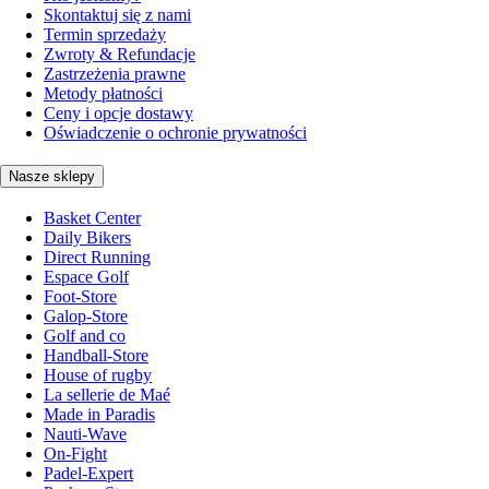
Skontaktuj się z nami
Termin sprzedaży
Zwroty & Refundacje
Zastrzeżenia prawne
Metody płatności
Ceny i opcje dostawy
Oświadczenie o ochronie prywatności
Nasze sklepy
Basket Center
Daily Bikers
Direct Running
Espace Golf
Foot-Store
Galop-Store
Golf and co
Handball-Store
House of rugby
La sellerie de Maé
Made in Paradis
Nauti-Wave
On-Fight
Padel-Expert