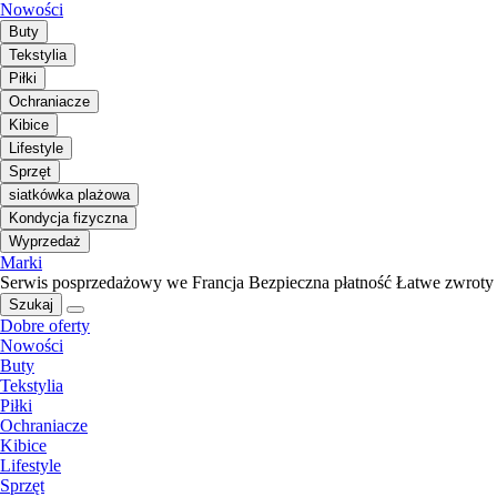
Nowości
Buty
Tekstylia
Piłki
Ochraniacze
Kibice
Lifestyle
Sprzęt
siatkówka plażowa
Kondycja fizyczna
Wyprzedaż
Marki
Serwis posprzedażowy we Francja
Bezpieczna płatność
Łatwe zwroty
Szukaj
Dobre oferty
Nowości
Buty
Tekstylia
Piłki
Ochraniacze
Kibice
Lifestyle
Sprzęt