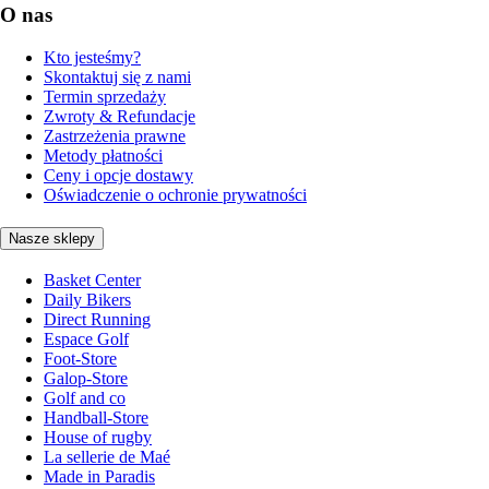
O nas
Kto jesteśmy?
Skontaktuj się z nami
Termin sprzedaży
Zwroty & Refundacje
Zastrzeżenia prawne
Metody płatności
Ceny i opcje dostawy
Oświadczenie o ochronie prywatności
Nasze sklepy
Basket Center
Daily Bikers
Direct Running
Espace Golf
Foot-Store
Galop-Store
Golf and co
Handball-Store
House of rugby
La sellerie de Maé
Made in Paradis