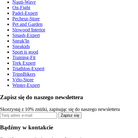
Nauti-Wave
On-Fight
Padel-Expert
Pecheur-Store
Pet and Garden
Slowood Interior
Smash-Expert
Sneak'In
Sneakids
Sport is good
Training-Fit
Trek Expert
Triathlon-Expert
TripnBikers
Vélo-Store
Winter-Expert
Zapisz się do naszego newslettera
Skorzystaj z 10% zniżki, zapisując się do naszego newslettera
Zapisz się
Bądźmy w kontakcie