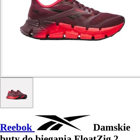
Reebok
Damskie
buty do biegania FloatZig 2