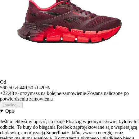
Od
560,50 zł
449,50 zł
-20%
+22,48 zł
otrzymasz na kolejne zamowienie
Zostana naliczone po
potwierdzeniu zamowienia
Loading...
Opis
Jeśli mielibyśmy opisać, co czuje Floatzig w jednym słowie, byłoby to:
odbicie. Te buty do biegania Reebok zaprojektowane są z wspierającą
cholewką, amortyzacją Superfloat+, która zwraca energię, oraz
reaktywną gumą węglową. Korzystasz z płynnego i gładkiego biegu