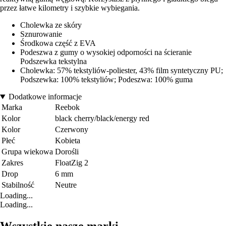
przez łatwe kilometry i szybkie wybiegania.
Cholewka ze skóry
Sznurowanie
Środkowa część z EVA
Podeszwa z gumy o wysokiej odporności na ścieranie
Podszewka tekstylna
Cholewka: 57% tekstyliów-poliester, 43% film syntetyczny PU;
Podszewka: 100% tekstyliów; Podeszwa: 100% guma
Dodatkowe informacje
Marka
Reebok
Kolor
black cherry/black/energy red
Kolor
Czerwony
Płeć
Kobieta
Grupa wiekowa
Dorośli
Zakres
FloatZig 2
Drop
6 mm
Stabilność
Neutre
Loading...
Loading...