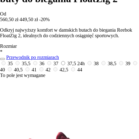
Od
560,50 zł
449,50 zł
-20%
Odkryj najwyższy komfort w damskich butach do biegania Reebok
FloatZig 2, idealnych do codziennych osiągnięć sportowych.
Rozmiar
*
Przewodnik po rozmiarach
35
35,5
36
37
37,5
24h
38
38,5
39
40
40,5
41
42
42,5
44
To pole jest wymagane