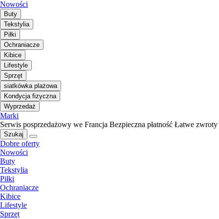
Nowości
Buty
Tekstylia
Piłki
Ochraniacze
Kibice
Lifestyle
Sprzęt
siatkówka plażowa
Kondycja fizyczna
Wyprzedaż
Marki
Serwis posprzedażowy we Francja
Bezpieczna płatność
Łatwe zwroty
Szukaj
Dobre oferty
Nowości
Buty
Tekstylia
Piłki
Ochraniacze
Kibice
Lifestyle
Sprzęt