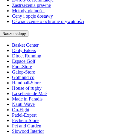
Zastrzeżenia prawne
Metody płatności
Ceny i opcje dostawy
Oświadczenie o ochronie prywatności
Nasze sklepy
Basket Center
Daily Bikers
Direct Running
Espace Golf
Foot-Store
Galop-Store
Golf and co
Handball-Store
House of rugby
La sellerie de Maé
Made in Paradis
Nauti-Wave
On-Fight
Padel-Expert
Pecheur-Store
Pet and Garden
Slowood Interior