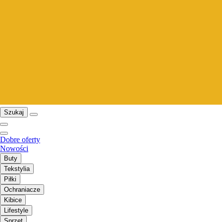
Szukaj
Dobre oferty
Nowości
Buty
Tekstylia
Piłki
Ochraniacze
Kibice
Lifestyle
Sprzęt