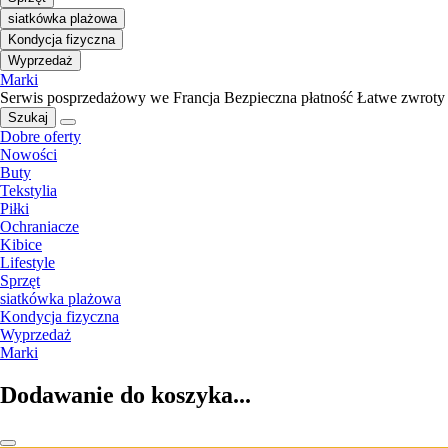
siatkówka plażowa
Kondycja fizyczna
Wyprzedaż
Marki
Serwis posprzedażowy we Francja
Bezpieczna płatność
Łatwe zwroty
Szukaj
Dobre oferty
Nowości
Buty
Tekstylia
Piłki
Ochraniacze
Kibice
Lifestyle
Sprzęt
siatkówka plażowa
Kondycja fizyczna
Wyprzedaż
Marki
Dodawanie do koszyka...