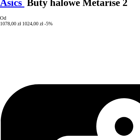
Asics
Buty halowe Metarise 2
Od
1078,00 zł
1024,00 zł
-5%