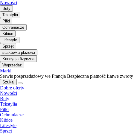
Nowości
Buty
Tekstylia
Piłki
Ochraniacze
Kibice
Lifestyle
Sprzęt
siatkówka plażowa
Kondycja fizyczna
Wyprzedaż
Marki
Serwis posprzedażowy we Francja
Bezpieczna płatność
Łatwe zwroty
Szukaj
Dobre oferty
Nowości
Buty
Tekstylia
Piłki
Ochraniacze
Kibice
Lifestyle
Sprzęt