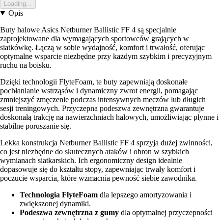
Loading...
Opis
Buty halowe Asics Netburner Ballistic FF 4 są specjalnie
zaprojektowane dla wymagających sportowców grających w
siatkówkę. Łączą w sobie wydajność, komfort i trwałość, oferując
optymalne wsparcie niezbędne przy każdym szybkim i precyzyjnym
ruchu na boisku.
Dzięki technologii FlyteFoam, te buty zapewniają doskonałe
pochłanianie wstrząsów i dynamiczny zwrot energii, pomagając
zmniejszyć zmęczenie podczas intensywnych meczów lub długich
sesji treningowych. Przyczepna podeszwa zewnętrzna gwarantuje
doskonałą trakcję na nawierzchniach halowych, umożliwiając płynne i
stabilne poruszanie się.
Lekka konstrukcja Netburner Ballistic FF 4 sprzyja dużej zwinności,
co jest niezbędne do skutecznych ataków i obron w szybkich
wymianach siatkarskich. Ich ergonomiczny design idealnie
dopasowuje się do kształtu stopy, zapewniając trwały komfort i
poczucie wsparcia, które wzmacnia pewność siebie zawodnika.
Technologia FlyteFoam
dla lepszego amortyzowania i
zwiększonej dynamiki.
Podeszwa zewnętrzna z gumy
dla optymalnej przyczepności