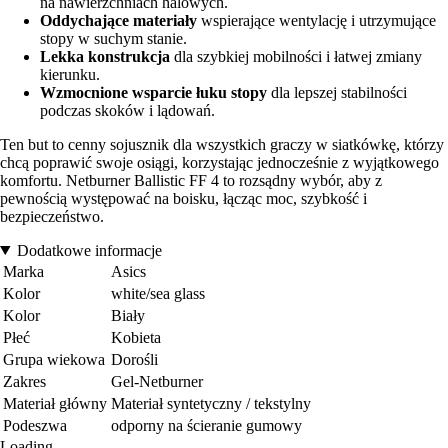
na nawierzchniach halowych.
Oddychające materiały
wspierające wentylację i utrzymujące
stopy w suchym stanie.
Lekka konstrukcja
dla szybkiej mobilności i łatwej zmiany
kierunku.
Wzmocnione wsparcie łuku stopy
dla lepszej stabilności
podczas skoków i lądowań.
Ten but to cenny sojusznik dla wszystkich graczy w siatkówkę, którzy
chcą poprawić swoje osiągi, korzystając jednocześnie z wyjątkowego
komfortu. Netburner Ballistic FF 4 to rozsądny wybór, aby z
pewnością występować na boisku, łącząc moc, szybkość i
bezpieczeństwo.
Dodatkowe informacje
Marka
Asics
Kolor
white/sea glass
Kolor
Biały
Płeć
Kobieta
Grupa wiekowa
Dorośli
Zakres
Gel-Netburner
Materiał główny
Materiał syntetyczny / tekstylny
Podeszwa
odporny na ścieranie gumowy
Loading...