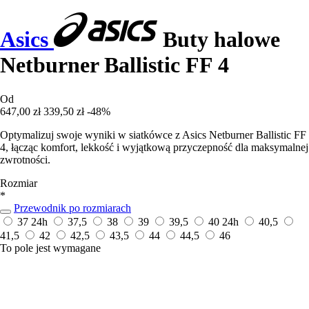
Asics
Buty halowe
Netburner Ballistic FF 4
Od
647,00 zł
339,50 zł
-48%
Optymalizuj swoje wyniki w siatkówce z Asics Netburner Ballistic FF
4, łącząc komfort, lekkość i wyjątkową przyczepność dla maksymalnej
zwrotności.
Rozmiar
*
Przewodnik po rozmiarach
37
24h
37,5
38
39
39,5
40
24h
40,5
41,5
42
42,5
43,5
44
44,5
46
To pole jest wymagane