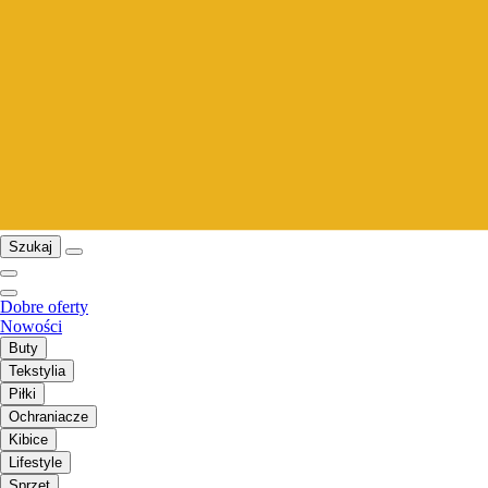
Szukaj
Dobre oferty
Nowości
Buty
Tekstylia
Piłki
Ochraniacze
Kibice
Lifestyle
Sprzęt