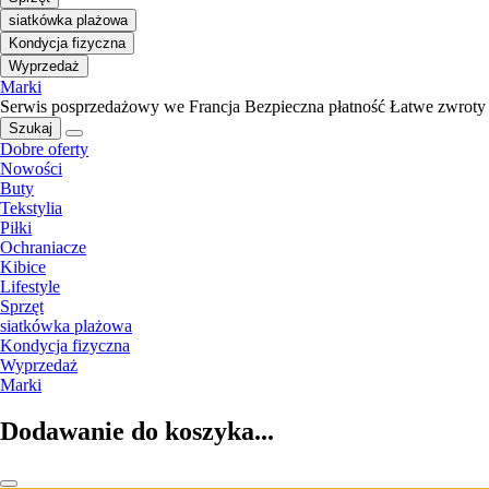
siatkówka plażowa
Kondycja fizyczna
Wyprzedaż
Marki
Serwis posprzedażowy we Francja
Bezpieczna płatność
Łatwe zwroty
Szukaj
Dobre oferty
Nowości
Buty
Tekstylia
Piłki
Ochraniacze
Kibice
Lifestyle
Sprzęt
siatkówka plażowa
Kondycja fizyczna
Wyprzedaż
Marki
Dodawanie do koszyka...