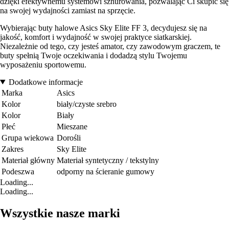
dzięki efektywnemu systemowi sznurowania, pozwalając Ci skupić się
na swojej wydajności zamiast na sprzęcie.
Wybierając buty halowe Asics Sky Elite FF 3, decydujesz się na
jakość, komfort i wydajność w swojej praktyce siatkarskiej.
Niezależnie od tego, czy jesteś amator, czy zawodowym graczem, te
buty spełnią Twoje oczekiwania i dodadzą stylu Twojemu
wyposażeniu sportowemu.
Dodatkowe informacje
Marka
Asics
Kolor
biały/czyste srebro
Kolor
Biały
Płeć
Mieszane
Grupa wiekowa
Dorośli
Zakres
Sky Elite
Materiał główny
Materiał syntetyczny / tekstylny
Podeszwa
odporny na ścieranie gumowy
Loading...
Loading...
Wszystkie nasze marki