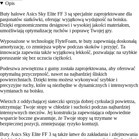
Opis
Buty halowe Asics Sky Elite FF 3 są specjalnie zaprojektowane dla
pasjonatów siatkówki, oferując wyjątkową wydajność na boisku.
Dzięki ergonomicznemu designowi i wysokiej jakości materiałom,
umożliwiają optymalizację ruchów i poprawę Twojej gry.
Wyposażone w technologię FlyteFoam, te buty zapewniają doskonałą
amortyzację, co zmniejsza wpływ podczas skoków i przyjęć. Ta
innowacja zapewnia także wyjątkową lekkość, pozwalając na szybkie
poruszanie się bez uczucia ciężkości.
Podeszwa zewnętrzna z gumy została zaprojektowana, aby oferować
optymalną przyczepność, nawet na najbardziej śliskich
powierzchniach. Dzięki temu możesz wykonywać szybkie i
precyzyjne ruchy, które są niezbędne w dynamicznych i intensywnych
wymianach na boisku.
Wierzch z oddychającej siateczki sprzyja dobrej cyrkulacji powietrza,
utrzymując Twoje stopy w chłodzie i suchości podczas najbardziej
intensywnych meczów. Jej konstrukcja zapewniająca odpowiednie
wsparcie boczne gwarantuje, że Twoje stopy są trzymane w
bezpiecznej pozycji, zmniejszając ryzyko kontuzji.
Buty Asics Sky Elite FF 3 są także łatwe do zakładania i zdejmowania