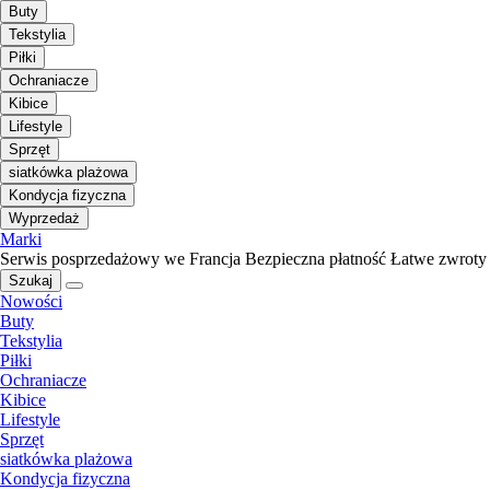
Buty
Tekstylia
Piłki
Ochraniacze
Kibice
Lifestyle
Sprzęt
siatkówka plażowa
Kondycja fizyczna
Wyprzedaż
Marki
Serwis posprzedażowy we Francja
Bezpieczna płatność
Łatwe zwroty
Szukaj
Nowości
Buty
Tekstylia
Piłki
Ochraniacze
Kibice
Lifestyle
Sprzęt
siatkówka plażowa
Kondycja fizyczna