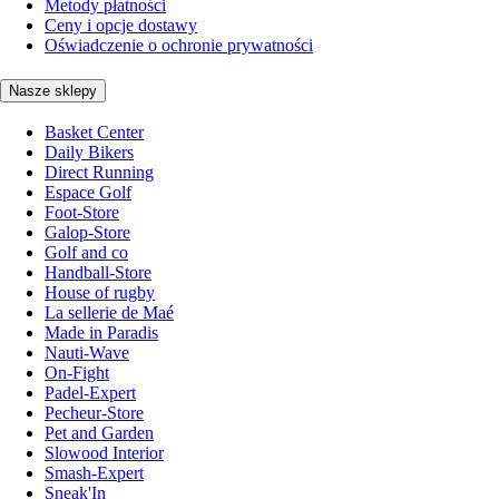
Metody płatności
Ceny i opcje dostawy
Oświadczenie o ochronie prywatności
Nasze sklepy
Basket Center
Daily Bikers
Direct Running
Espace Golf
Foot-Store
Galop-Store
Golf and co
Handball-Store
House of rugby
La sellerie de Maé
Made in Paradis
Nauti-Wave
On-Fight
Padel-Expert
Pecheur-Store
Pet and Garden
Slowood Interior
Smash-Expert
Sneak'In