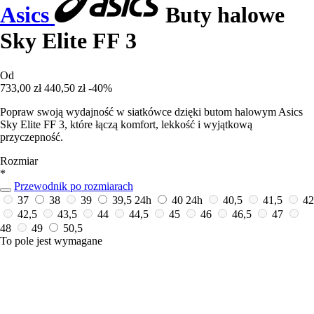
Asics
Buty halowe
Sky Elite FF 3
Od
733,00 zł
440,50 zł
-40%
Popraw swoją wydajność w siatkówce dzięki butom halowym Asics
Sky Elite FF 3, które łączą komfort, lekkość i wyjątkową
przyczepność.
Rozmiar
*
Przewodnik po rozmiarach
37
38
39
39,5
24h
40
24h
40,5
41,5
42
42,5
43,5
44
44,5
45
46
46,5
47
48
49
50,5
To pole jest wymagane