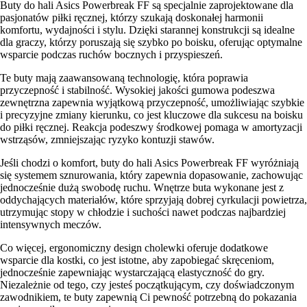
Buty do hali Asics Powerbreak FF są specjalnie zaprojektowane dla
pasjonatów piłki ręcznej, którzy szukają doskonałej harmonii
komfortu, wydajności i stylu. Dzięki starannej konstrukcji są idealne
dla graczy, którzy poruszają się szybko po boisku, oferując optymalne
wsparcie podczas ruchów bocznych i przyspieszeń.
Te buty mają zaawansowaną technologię, która poprawia
przyczepność i stabilność. Wysokiej jakości gumowa podeszwa
zewnętrzna zapewnia wyjątkową przyczepność, umożliwiając szybkie
i precyzyjne zmiany kierunku, co jest kluczowe dla sukcesu na boisku
do piłki ręcznej. Reakcja podeszwy środkowej pomaga w amortyzacji
wstrząsów, zmniejszając ryzyko kontuzji stawów.
Jeśli chodzi o komfort, buty do hali Asics Powerbreak FF wyróżniają
się systemem sznurowania, który zapewnia dopasowanie, zachowując
jednocześnie dużą swobodę ruchu. Wnętrze buta wykonane jest z
oddychających materiałów, które sprzyjają dobrej cyrkulacji powietrza,
utrzymując stopy w chłodzie i suchości nawet podczas najbardziej
intensywnych meczów.
Co więcej, ergonomiczny design cholewki oferuje dodatkowe
wsparcie dla kostki, co jest istotne, aby zapobiegać skręceniom,
jednocześnie zapewniając wystarczającą elastyczność do gry.
Niezależnie od tego, czy jesteś początkującym, czy doświadczonym
zawodnikiem, te buty zapewnią Ci pewność potrzebną do pokazania