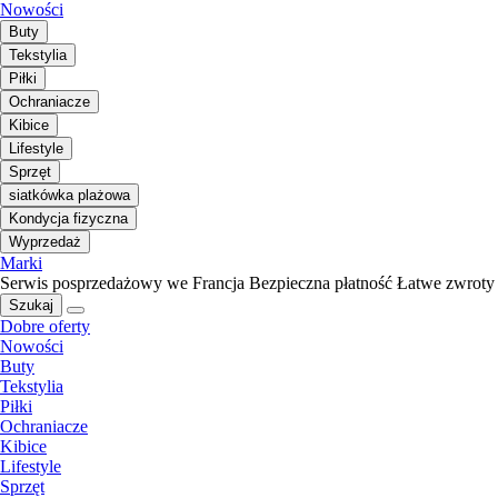
Nowości
Buty
Tekstylia
Piłki
Ochraniacze
Kibice
Lifestyle
Sprzęt
siatkówka plażowa
Kondycja fizyczna
Wyprzedaż
Marki
Serwis posprzedażowy we Francja
Bezpieczna płatność
Łatwe zwroty
Szukaj
Dobre oferty
Nowości
Buty
Tekstylia
Piłki
Ochraniacze
Kibice
Lifestyle
Sprzęt