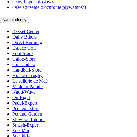
Ceny i opcje dostawy
Oświadczenie o ochronie prywatności
Nasze sklepy
Basket Center
Daily Bikers
Direct Running
Espace Golf
Foot-Store
Galop-Store
Golf and co
Handball-Store
House of rugby
La sellerie de Maé
Made in Paradis
Nauti-Wave
On-Fight
Padel-Expert
Pecheur-Store
Pet and Garden
Slowood Interior
Smash-Expert
Sneak'In
Sneakids