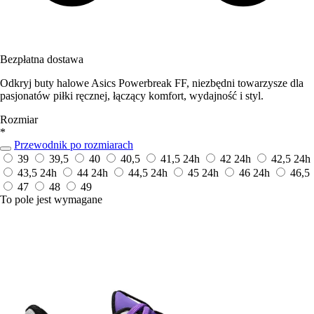
Bezpłatna dostawa
Odkryj buty halowe Asics Powerbreak FF, niezbędni towarzysze dla
pasjonatów piłki ręcznej, łączący komfort, wydajność i styl.
Rozmiar
*
Przewodnik po rozmiarach
39
39,5
40
40,5
41,5
24h
42
24h
42,5
24h
43,5
24h
44
24h
44,5
24h
45
24h
46
24h
46,5
47
48
49
To pole jest wymagane