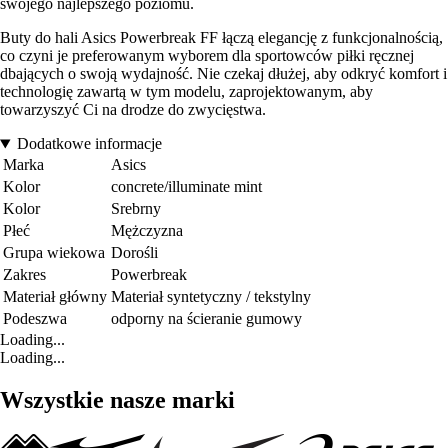
swojego najlepszego poziomu.
Buty do hali Asics Powerbreak FF łączą elegancję z funkcjonalnością,
co czyni je preferowanym wyborem dla sportowców piłki ręcznej
dbających o swoją wydajność. Nie czekaj dłużej, aby odkryć komfort i
technologię zawartą w tym modelu, zaprojektowanym, aby
towarzyszyć Ci na drodze do zwycięstwa.
Dodatkowe informacje
Marka
Asics
Kolor
concrete/illuminate mint
Kolor
Srebrny
Płeć
Mężczyzna
Grupa wiekowa
Dorośli
Zakres
Powerbreak
Materiał główny
Materiał syntetyczny / tekstylny
Podeszwa
odporny na ścieranie gumowy
Loading...
Loading...
Wszystkie nasze marki