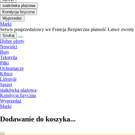
siatkówka plażowa
Kondycja fizyczna
Wyprzedaż
Marki
Serwis posprzedażowy we Francja
Bezpieczna płatność
Łatwe zwroty
Szukaj
Dobre oferty
Nowości
Buty
Tekstylia
Piłki
Ochraniacze
Kibice
Lifestyle
Sprzęt
siatkówka plażowa
Kondycja fizyczna
Wyprzedaż
Marki
Dodawanie do koszyka...