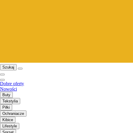
Szukaj
Dobre oferty
Nowości
Buty
Tekstylia
Piłki
Ochraniacze
Kibice
Lifestyle
Sprzęt