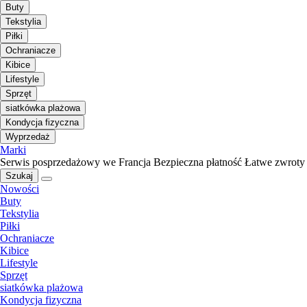
Buty
Tekstylia
Piłki
Ochraniacze
Kibice
Lifestyle
Sprzęt
siatkówka plażowa
Kondycja fizyczna
Wyprzedaż
Marki
Serwis posprzedażowy we Francja
Bezpieczna płatność
Łatwe zwroty
Szukaj
Nowości
Buty
Tekstylia
Piłki
Ochraniacze
Kibice
Lifestyle
Sprzęt
siatkówka plażowa
Kondycja fizyczna