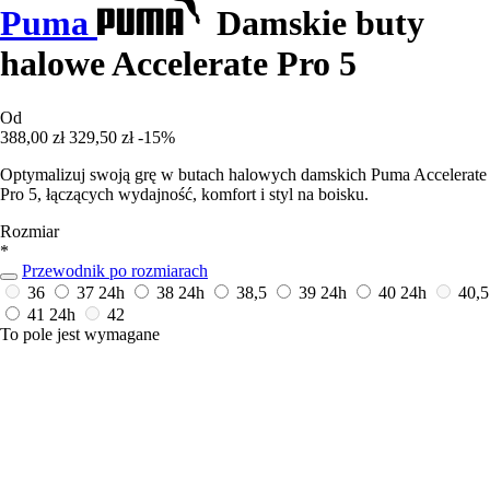
Puma
Damskie buty
halowe Accelerate Pro 5
Od
388,00 zł
329,50 zł
-15%
Optymalizuj swoją grę w butach halowych damskich Puma Accelerate
Pro 5, łączących wydajność, komfort i styl na boisku.
Rozmiar
*
Przewodnik po rozmiarach
36
37
24h
38
24h
38,5
39
24h
40
24h
40,5
41
24h
42
To pole jest wymagane