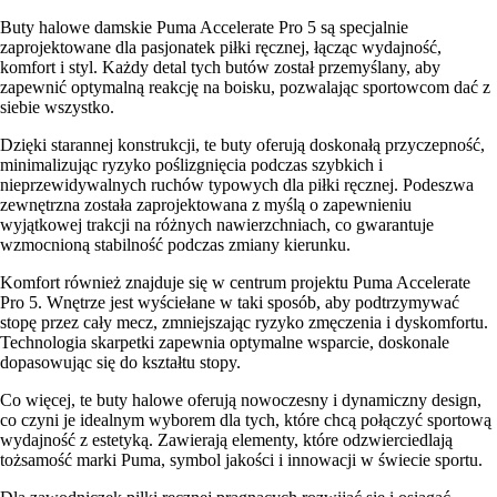
Buty halowe damskie Puma Accelerate Pro 5 są specjalnie
zaprojektowane dla pasjonatek piłki ręcznej, łącząc wydajność,
komfort i styl. Każdy detal tych butów został przemyślany, aby
zapewnić optymalną reakcję na boisku, pozwalając sportowcom dać z
siebie wszystko.
Dzięki starannej konstrukcji, te buty oferują doskonałą przyczepność,
minimalizując ryzyko poślizgnięcia podczas szybkich i
nieprzewidywalnych ruchów typowych dla piłki ręcznej. Podeszwa
zewnętrzna została zaprojektowana z myślą o zapewnieniu
wyjątkowej trakcji na różnych nawierzchniach, co gwarantuje
wzmocnioną stabilność podczas zmiany kierunku.
Komfort również znajduje się w centrum projektu Puma Accelerate
Pro 5. Wnętrze jest wyściełane w taki sposób, aby podtrzymywać
stopę przez cały mecz, zmniejszając ryzyko zmęczenia i dyskomfortu.
Technologia skarpetki zapewnia optymalne wsparcie, doskonale
dopasowując się do kształtu stopy.
Co więcej, te buty halowe oferują nowoczesny i dynamiczny design,
co czyni je idealnym wyborem dla tych, które chcą połączyć sportową
wydajność z estetyką. Zawierają elementy, które odzwierciedlają
tożsamość marki Puma, symbol jakości i innowacji w świecie sportu.