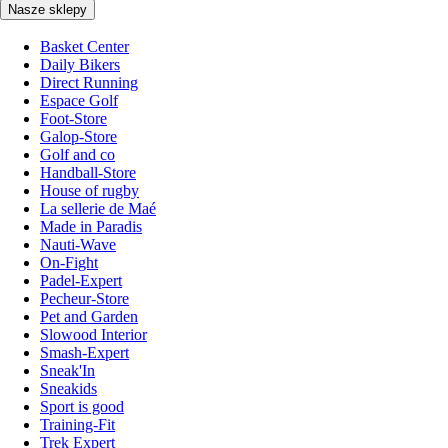
Nasze sklepy
Basket Center
Daily Bikers
Direct Running
Espace Golf
Foot-Store
Galop-Store
Golf and co
Handball-Store
House of rugby
La sellerie de Maé
Made in Paradis
Nauti-Wave
On-Fight
Padel-Expert
Pecheur-Store
Pet and Garden
Slowood Interior
Smash-Expert
Sneak'In
Sneakids
Sport is good
Training-Fit
Trek Expert