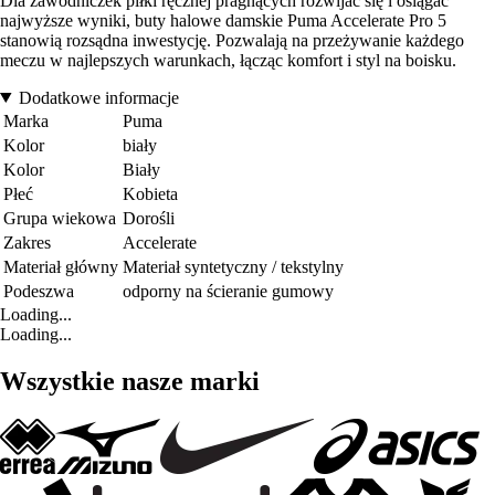
Dla zawodniczek piłki ręcznej pragnących rozwijać się i osiągać
najwyższe wyniki, buty halowe damskie Puma Accelerate Pro 5
stanowią rozsądna inwestycję. Pozwalają na przeżywanie każdego
meczu w najlepszych warunkach, łącząc komfort i styl na boisku.
Dodatkowe informacje
Marka
Puma
Kolor
biały
Kolor
Biały
Płeć
Kobieta
Grupa wiekowa
Dorośli
Zakres
Accelerate
Materiał główny
Materiał syntetyczny / tekstylny
Podeszwa
odporny na ścieranie gumowy
Loading...
Loading...
Wszystkie nasze marki