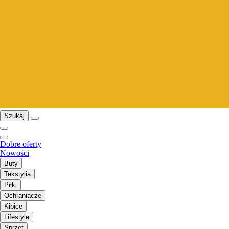
Szukaj
Dobre oferty
Nowości
Buty
Tekstylia
Piłki
Ochraniacze
Kibice
Lifestyle
Sprzęt