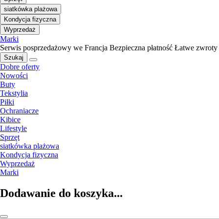
siatkówka plażowa
Kondycja fizyczna
Wyprzedaż
Marki
Serwis posprzedażowy we Francja
Bezpieczna płatność
Łatwe zwroty
Szukaj
Dobre oferty
Nowości
Buty
Tekstylia
Piłki
Ochraniacze
Kibice
Lifestyle
Sprzęt
siatkówka plażowa
Kondycja fizyczna
Wyprzedaż
Marki
Dodawanie do koszyka...