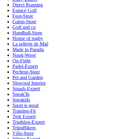
Direct Running
Espace Golf
Foot-Store
Galop-Store
Golf and co
Handball-Store
House of rugby
La sellerie de Maé
Made in Paradis
Nauti-Wave
On-Fight
Padel-Expert
Pecheur-Store
Pet and Garden
Slowood Interior
Smash-Expert
Sneak'In
Sneakids
Sport is good
Training-Fit
Trek Expert
Triathlon-Expert
TripnBikers
Vélo-Store
Winter-Expert