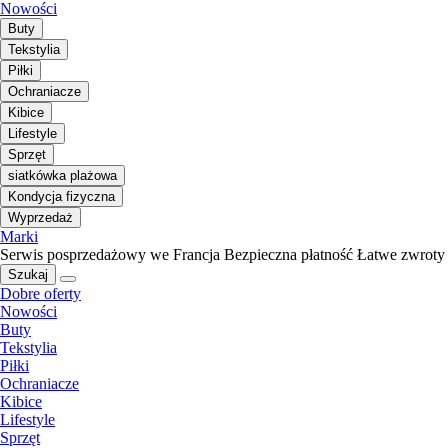
Nowości
Buty
Tekstylia
Piłki
Ochraniacze
Kibice
Lifestyle
Sprzęt
siatkówka plażowa
Kondycja fizyczna
Wyprzedaż
Marki
Serwis posprzedażowy we Francja
Bezpieczna płatność
Łatwe zwroty
Szukaj
Dobre oferty
Nowości
Buty
Tekstylia
Piłki
Ochraniacze
Kibice
Lifestyle
Sprzęt