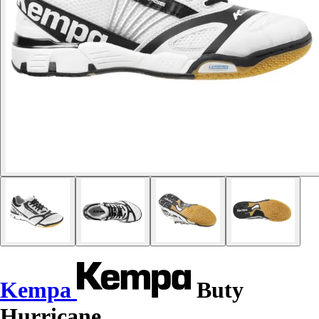
Kempa
Buty
Hurricane