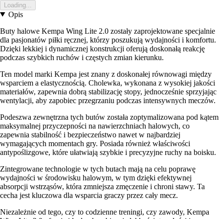
Loading...
Opis
Buty halowe Kempa Wing Lite 2.0 zostały zaprojektowane specjalnie
dla pasjonatów piłki ręcznej, którzy poszukują wydajności i komfortu.
Dzięki lekkiej i dynamicznej konstrukcji oferują doskonałą reakcję
podczas szybkich ruchów i częstych zmian kierunku.
Ten model marki Kempa jest znany z doskonałej równowagi między
wsparciem a elastycznością. Cholewka, wykonana z wysokiej jakości
materiałów, zapewnia dobrą stabilizację stopy, jednocześnie sprzyjając
wentylacji, aby zapobiec przegrzaniu podczas intensywnych meczów.
Podeszwa zewnętrzna tych butów została zoptymalizowana pod kątem
maksymalnej przyczepności na nawierzchniach halowych, co
zapewnia stabilność i bezpieczeństwo nawet w najbardziej
wymagających momentach gry. Posiada również właściwości
antypoślizgowe, które ułatwiają szybkie i precyzyjne ruchy na boisku.
Zintegrowane technologie w tych butach mają na celu poprawę
wydajności w środowisku halowym, w tym dzięki efektywnej
absorpcji wstrząsów, która zmniejsza zmęczenie i chroni stawy. Ta
cecha jest kluczowa dla wsparcia graczy przez cały mecz.
Niezależnie od tego, czy to codzienne treningi, czy zawody, Kempa