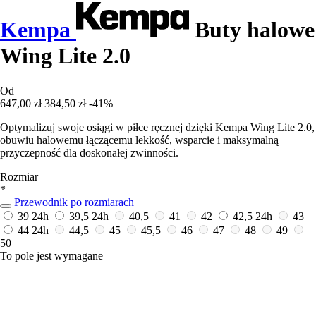
Kempa
Buty halowe
Wing Lite 2.0
Od
647,00 zł
384,50 zł
-41%
Optymalizuj swoje osiągi w piłce ręcznej dzięki Kempa Wing Lite 2.0,
obuwiu halowemu łączącemu lekkość, wsparcie i maksymalną
przyczepność dla doskonałej zwinności.
Rozmiar
*
Przewodnik po rozmiarach
39
24h
39,5
24h
40,5
41
42
42,5
24h
43
44
24h
44,5
45
45,5
46
47
48
49
50
To pole jest wymagane