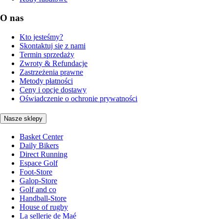
O nas
Kto jesteśmy?
Skontaktuj się z nami
Termin sprzedaży
Zwroty & Refundacje
Zastrzeżenia prawne
Metody płatności
Ceny i opcje dostawy
Oświadczenie o ochronie prywatności
Nasze sklepy
Basket Center
Daily Bikers
Direct Running
Espace Golf
Foot-Store
Galop-Store
Golf and co
Handball-Store
House of rugby
La sellerie de Maé