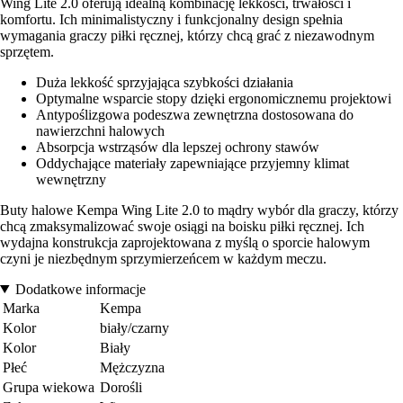
Wing Lite 2.0 oferują idealną kombinację lekkości, trwałości i
komfortu. Ich minimalistyczny i funkcjonalny design spełnia
wymagania graczy piłki ręcznej, którzy chcą grać z niezawodnym
sprzętem.
Duża lekkość sprzyjająca szybkości działania
Optymalne wsparcie stopy dzięki ergonomicznemu projektowi
Antypoślizgowa podeszwa zewnętrzna dostosowana do
nawierzchni halowych
Absorpcja wstrząsów dla lepszej ochrony stawów
Oddychające materiały zapewniające przyjemny klimat
wewnętrzny
Buty halowe Kempa Wing Lite 2.0 to mądry wybór dla graczy, którzy
chcą zmaksymalizować swoje osiągi na boisku piłki ręcznej. Ich
wydajna konstrukcja zaprojektowana z myślą o sporcie halowym
czyni je niezbędnym sprzymierzeńcem w każdym meczu.
Dodatkowe informacje
Marka
Kempa
Kolor
biały/czarny
Kolor
Biały
Płeć
Mężczyzna
Grupa wiekowa
Dorośli