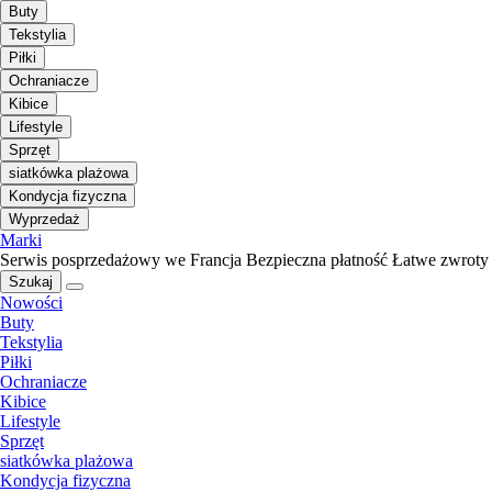
Buty
Tekstylia
Piłki
Ochraniacze
Kibice
Lifestyle
Sprzęt
siatkówka plażowa
Kondycja fizyczna
Wyprzedaż
Marki
Serwis posprzedażowy we Francja
Bezpieczna płatność
Łatwe zwroty
Szukaj
Nowości
Buty
Tekstylia
Piłki
Ochraniacze
Kibice
Lifestyle
Sprzęt
siatkówka plażowa
Kondycja fizyczna