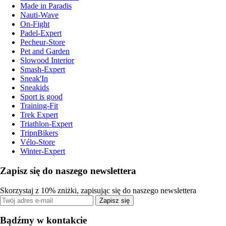
Made in Paradis
Nauti-Wave
On-Fight
Padel-Expert
Pecheur-Store
Pet and Garden
Slowood Interior
Smash-Expert
Sneak'In
Sneakids
Sport is good
Training-Fit
Trek Expert
Triathlon-Expert
TripnBikers
Vélo-Store
Winter-Expert
Zapisz się do naszego newslettera
Skorzystaj z 10% zniżki, zapisując się do naszego newslettera
Zapisz się
Bądźmy w kontakcie