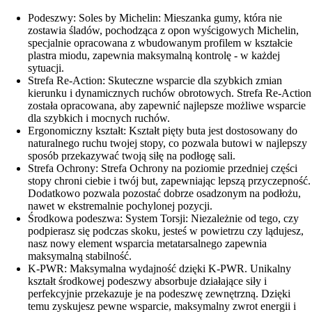
Podeszwy: Soles by Michelin: Mieszanka gumy, która nie
zostawia śladów, pochodząca z opon wyścigowych Michelin,
specjalnie opracowana z wbudowanym profilem w kształcie
plastra miodu, zapewnia maksymalną kontrolę - w każdej
sytuacji.
Strefa Re-Action: Skuteczne wsparcie dla szybkich zmian
kierunku i dynamicznych ruchów obrotowych. Strefa Re-Action
została opracowana, aby zapewnić najlepsze możliwe wsparcie
dla szybkich i mocnych ruchów.
Ergonomiczny kształt: Kształt pięty buta jest dostosowany do
naturalnego ruchu twojej stopy, co pozwala butowi w najlepszy
sposób przekazywać twoją siłę na podłogę sali.
Strefa Ochrony: Strefa Ochrony na poziomie przedniej części
stopy chroni ciebie i twój but, zapewniając lepszą przyczepność.
Dodatkowo pozwala pozostać dobrze osadzonym na podłożu,
nawet w ekstremalnie pochylonej pozycji.
Środkowa podeszwa: System Torsji: Niezależnie od tego, czy
podpierasz się podczas skoku, jesteś w powietrzu czy lądujesz,
nasz nowy element wsparcia metatarsalnego zapewnia
maksymalną stabilność.
K-PWR: Maksymalna wydajność dzięki K-PWR. Unikalny
kształt środkowej podeszwy absorbuje działające siły i
perfekcyjnie przekazuje je na podeszwę zewnętrzną. Dzięki
temu zyskujesz pewne wsparcie, maksymalny zwrot energii i