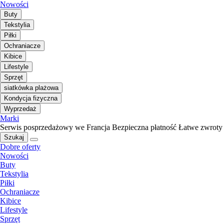
Nowości
Buty
Tekstylia
Piłki
Ochraniacze
Kibice
Lifestyle
Sprzęt
siatkówka plażowa
Kondycja fizyczna
Wyprzedaż
Marki
Serwis posprzedażowy we Francja
Bezpieczna płatność
Łatwe zwroty
Szukaj
Dobre oferty
Nowości
Buty
Tekstylia
Piłki
Ochraniacze
Kibice
Lifestyle
Sprzęt