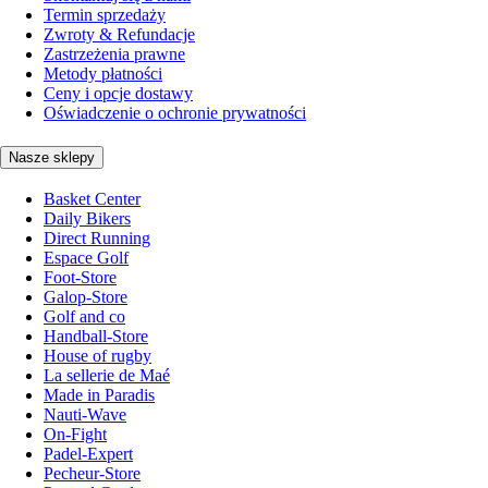
Termin sprzedaży
Zwroty & Refundacje
Zastrzeżenia prawne
Metody płatności
Ceny i opcje dostawy
Oświadczenie o ochronie prywatności
Nasze sklepy
Basket Center
Daily Bikers
Direct Running
Espace Golf
Foot-Store
Galop-Store
Golf and co
Handball-Store
House of rugby
La sellerie de Maé
Made in Paradis
Nauti-Wave
On-Fight
Padel-Expert
Pecheur-Store