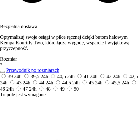
Bezpłatna dostawa
Optymalizuj swoje osiągi w piłce ręcznej dzięki butom halowym
Kempa Kourtfly Two, które łączą wygodę, wsparcie i wyjątkową
przyczepność.
Rozmiar
*
Przewodnik po rozmiarach
39
24h
39,5
24h
40,5
24h
41
24h
42
24h
42,5
24h
43
24h
44
24h
44,5
24h
45
24h
45,5
24h
46
24h
47
24h
48
49
50
To pole jest wymagane