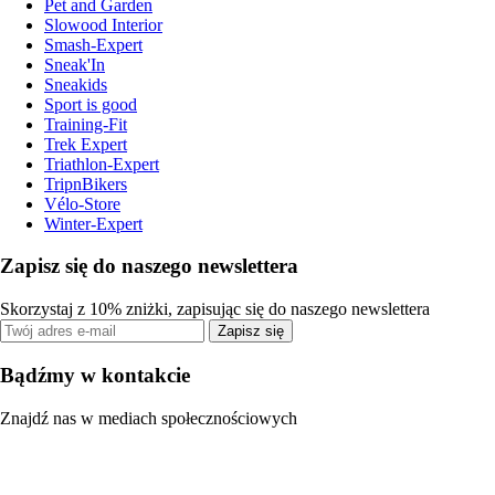
Pet and Garden
Slowood Interior
Smash-Expert
Sneak'In
Sneakids
Sport is good
Training-Fit
Trek Expert
Triathlon-Expert
TripnBikers
Vélo-Store
Winter-Expert
Zapisz się do naszego newslettera
Skorzystaj z 10% zniżki, zapisując się do naszego newslettera
Zapisz się
Bądźmy w kontakcie
Znajdź nas w mediach społecznościowych