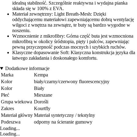
idealną stabilność. Szczególnie reaktywna i wydajna pianka
składa się w 100% z EVA.
Materiał zewnętrzny: Light Breath-Mesh: Dzięki
oddychającemu materiałowi zapewniającemu dobrą wentylację
wilgoci z wnętrza na zewnątrz, te buty są bardzo wygodne w
noszeniu.
Wzmocnienie z mikrofibry: Górna część buta jest wzmocniona
mikrofibrą w okolicy śródstopia, pięty i palców, zapewniając
pewną przyczepność podczas mocnych i szybkich ruchów.
Klasyczne dopasowanie Soft: Klasyczna konstrukcja języka dla
łatwego zakładania i doskonałego komfortu.
Dodatkowe informacje
Marka
Kempa
Kolor
biały/czarny/czerwony fluorescencyjny
Kolor
Biały
Płeć
Mieszane
Grupa wiekowa
Dorośli
Zakres
Kourtfly
Materiał główny
Materiał syntetyczny / tekstylny
Podeszwa
odporny na ścieranie gumowy
Loading...
Loading...