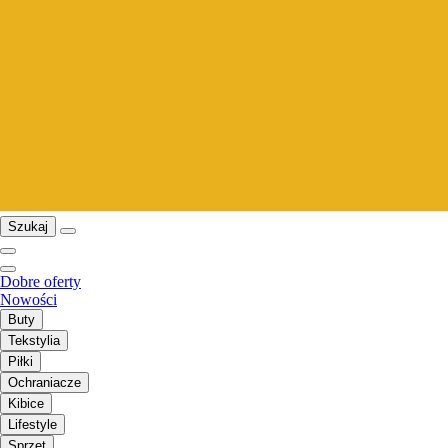
Szukaj
Dobre oferty
Nowości
Buty
Tekstylia
Piłki
Ochraniacze
Kibice
Lifestyle
Sprzęt