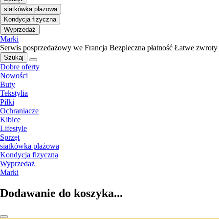
siatkówka plażowa
Kondycja fizyczna
Wyprzedaż
Marki
Serwis posprzedażowy we Francja
Bezpieczna płatność
Łatwe zwroty
Szukaj
Dobre oferty
Nowości
Buty
Tekstylia
Piłki
Ochraniacze
Kibice
Lifestyle
Sprzęt
siatkówka plażowa
Kondycja fizyczna
Wyprzedaż
Marki
Dodawanie do koszyka...