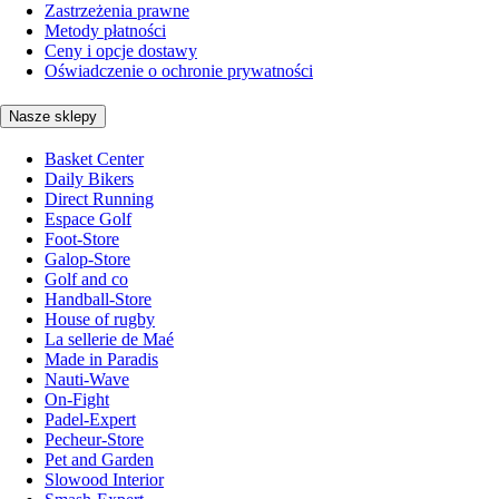
Zastrzeżenia prawne
Metody płatności
Ceny i opcje dostawy
Oświadczenie o ochronie prywatności
Nasze sklepy
Basket Center
Daily Bikers
Direct Running
Espace Golf
Foot-Store
Galop-Store
Golf and co
Handball-Store
House of rugby
La sellerie de Maé
Made in Paradis
Nauti-Wave
On-Fight
Padel-Expert
Pecheur-Store
Pet and Garden
Slowood Interior