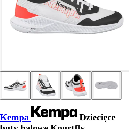
Kempa
Dziecięce
buty halowe Kourtfly