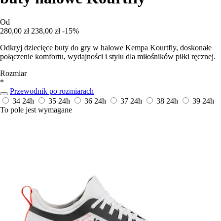
Od
280,00 zł
238,00 zł
-15%
Odkryj dziecięce buty do gry w halowe Kempa Kourtfly, doskonałe
połączenie komfortu, wydajności i stylu dla miłośników piłki ręcznej.
Rozmiar
*
Przewodnik po rozmiarach
34
24h
35
24h
36
24h
37
24h
38
24h
39
24h
To pole jest wymagane