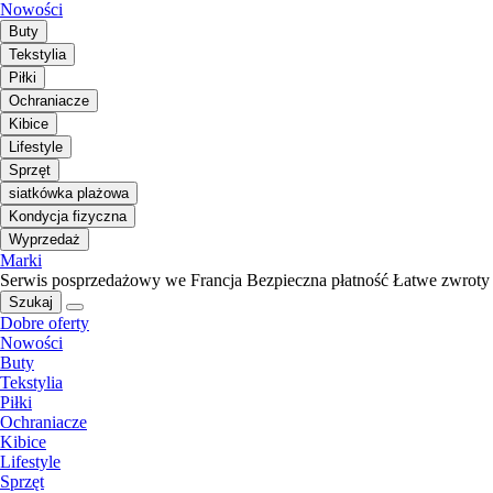
Nowości
Buty
Tekstylia
Piłki
Ochraniacze
Kibice
Lifestyle
Sprzęt
siatkówka plażowa
Kondycja fizyczna
Wyprzedaż
Marki
Serwis posprzedażowy we Francja
Bezpieczna płatność
Łatwe zwroty
Szukaj
Dobre oferty
Nowości
Buty
Tekstylia
Piłki
Ochraniacze
Kibice
Lifestyle
Sprzęt