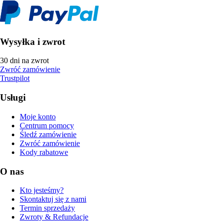
Wysyłka i zwrot
30 dni na zwrot
Zwróć zamówienie
Trustpilot
Usługi
Moje konto
Centrum pomocy
Śledź zamówienie
Zwróć zamówienie
Kody rabatowe
O nas
Kto jesteśmy?
Skontaktuj się z nami
Termin sprzedaży
Zwroty & Refundacje