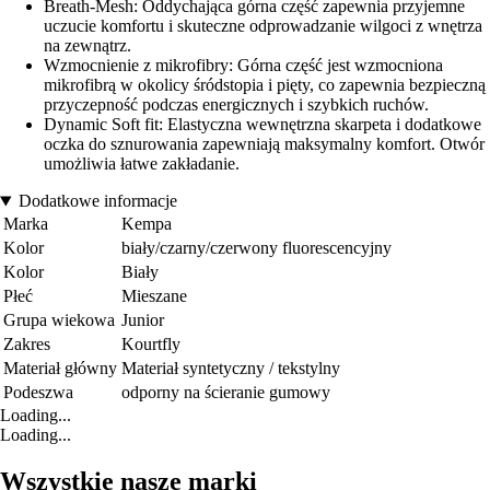
Breath-Mesh: Oddychająca górna część zapewnia przyjemne
uczucie komfortu i skuteczne odprowadzanie wilgoci z wnętrza
na zewnątrz.
Wzmocnienie z mikrofibry: Górna część jest wzmocniona
mikrofibrą w okolicy śródstopia i pięty, co zapewnia bezpieczną
przyczepność podczas energicznych i szybkich ruchów.
Dynamic Soft fit: Elastyczna wewnętrzna skarpeta i dodatkowe
oczka do sznurowania zapewniają maksymalny komfort. Otwór
umożliwia łatwe zakładanie.
Dodatkowe informacje
Marka
Kempa
Kolor
biały/czarny/czerwony fluorescencyjny
Kolor
Biały
Płeć
Mieszane
Grupa wiekowa
Junior
Zakres
Kourtfly
Materiał główny
Materiał syntetyczny / tekstylny
Podeszwa
odporny na ścieranie gumowy
Loading...
Loading...
Wszystkie nasze marki