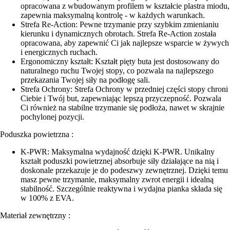
opracowana z wbudowanym profilem w kształcie plastra miodu,
zapewnia maksymalną kontrolę - w każdych warunkach.
Strefa Re-Action: Pewne trzymanie przy szybkim zmienianiu
kierunku i dynamicznych obrotach. Strefa Re-Action została
opracowana, aby zapewnić Ci jak najlepsze wsparcie w żywych
i energicznych ruchach.
Ergonomiczny kształt: Kształt pięty buta jest dostosowany do
naturalnego ruchu Twojej stopy, co pozwala na najlepszego
przekazania Twojej siły na podłogę sali.
Strefa Ochrony: Strefa Ochrony w przedniej części stopy chroni
Ciebie i Twój but, zapewniając lepszą przyczepność. Pozwala
Ci również na stabilne trzymanie się podłoża, nawet w skrajnie
pochylonej pozycji.
Poduszka powietrzna :
K-PWR: Maksymalna wydajność dzięki K-PWR. Unikalny
kształt poduszki powietrznej absorbuje siły działające na nią i
doskonale przekazuje je do podeszwy zewnętrznej. Dzięki temu
masz pewne trzymanie, maksymalny zwrot energii i idealną
stabilność. Szczególnie reaktywna i wydajna pianka składa się
w 100% z EVA.
Materiał zewnętrzny :