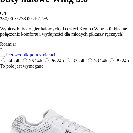
Od
280,00 zł
238,00 zł
-15%
Wybierz buty do gier halowych dla dzieci Kempa Wing 3.0, idealne
połączenie komfortu i wydajności dla młodych piłkarzy ręcznych!
Rozmiar
*
Przewodnik po rozmiarach
34
24h
35
24h
36
24h
37
24h
38
24h
39
24h
To pole jest wymagane