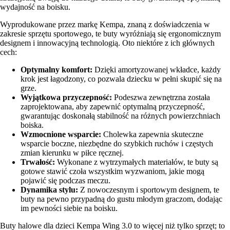
wydajność na boisku.
Wyprodukowane przez markę Kempa, znaną z doświadczenia w
zakresie sprzętu sportowego, te buty wyróżniają się ergonomicznym
designem i innowacyjną technologią. Oto niektóre z ich głównych
cech:
Optymalny komfort:
Dzięki amortyzowanej wkładce, każdy
krok jest łagodzony, co pozwala dziecku w pełni skupić się na
grze.
Wyjątkowa przyczepność:
Podeszwa zewnętrzna została
zaprojektowana, aby zapewnić optymalną przyczepność,
gwarantując doskonałą stabilność na różnych powierzchniach
boiska.
Wzmocnione wsparcie:
Cholewka zapewnia skuteczne
wsparcie boczne, niezbędne do szybkich ruchów i częstych
zmian kierunku w piłce ręcznej.
Trwałość:
Wykonane z wytrzymałych materiałów, te buty są
gotowe stawić czoła wszystkim wyzwaniom, jakie mogą
pojawić się podczas meczu.
Dynamika stylu:
Z nowoczesnym i sportowym designem, te
buty na pewno przypadną do gustu młodym graczom, dodając
im pewności siebie na boisku.
Buty halowe dla dzieci Kempa Wing 3.0 to więcej niż tylko sprzęt; to