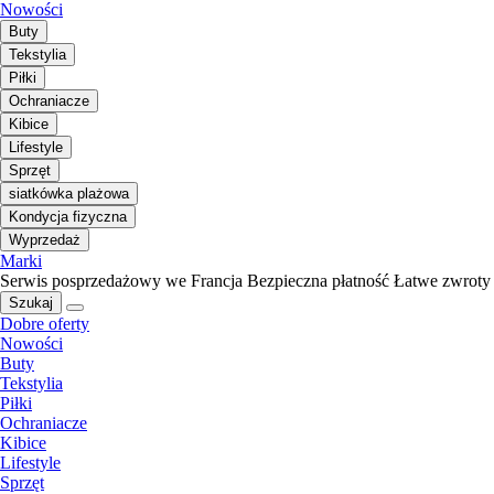
Nowości
Buty
Tekstylia
Piłki
Ochraniacze
Kibice
Lifestyle
Sprzęt
siatkówka plażowa
Kondycja fizyczna
Wyprzedaż
Marki
Serwis posprzedażowy we Francja
Bezpieczna płatność
Łatwe zwroty
Szukaj
Dobre oferty
Nowości
Buty
Tekstylia
Piłki
Ochraniacze
Kibice
Lifestyle
Sprzęt