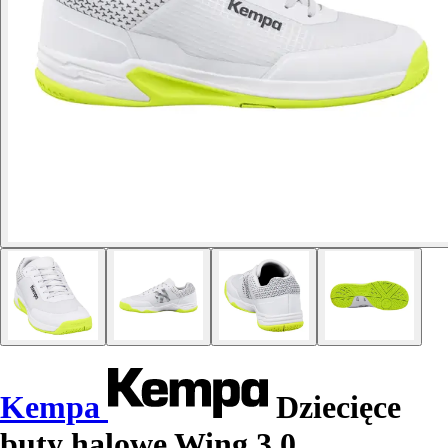
Kempa
Dziecięce
buty halowe Wing 3.0