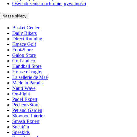
Oświadczenie o ochronie prywatności
Nasze sklepy
Basket Center
Daily Bikers
Direct Running
Espace Golf
Foot-Store
Galop-Store
Golf and co
Handball-Store
House of rugby
La sellerie de Maé
Made in Paradis
Nauti-Wave
On-Fight
Padel-Expert
Pecheur-Store
Pet and Garden
Slowood Interior
Smash-Expert
Sneak'In
Sneakids