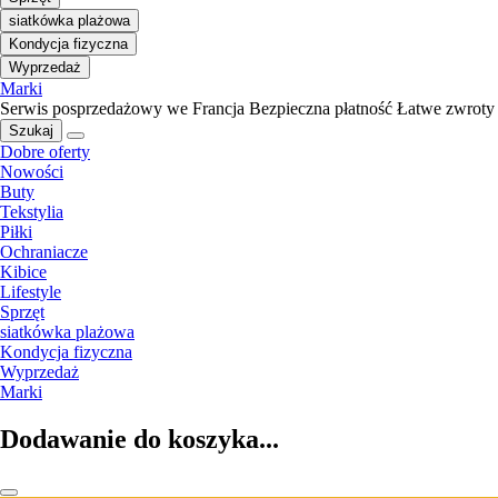
siatkówka plażowa
Kondycja fizyczna
Wyprzedaż
Marki
Serwis posprzedażowy we Francja
Bezpieczna płatność
Łatwe zwroty
Szukaj
Dobre oferty
Nowości
Buty
Tekstylia
Piłki
Ochraniacze
Kibice
Lifestyle
Sprzęt
siatkówka plażowa
Kondycja fizyczna
Wyprzedaż
Marki
Dodawanie do koszyka...