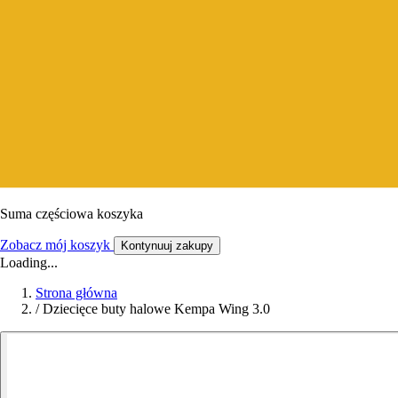
Suma częściowa koszyka
Zobacz mój koszyk
Kontynuuj zakupy
Loading...
Strona główna
/
Dziecięce buty halowe Kempa Wing 3.0