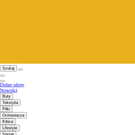
Szukaj
Dobre oferty
Nowości
Buty
Tekstylia
Piłki
Ochraniacze
Kibice
Lifestyle
Sprzęt