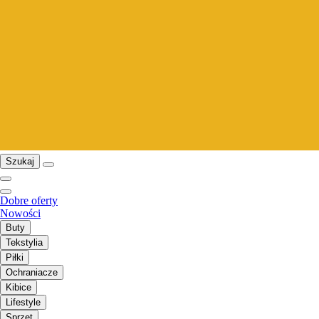
Szukaj
Dobre oferty
Nowości
Buty
Tekstylia
Piłki
Ochraniacze
Kibice
Lifestyle
Sprzęt