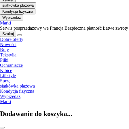
siatkówka plażowa
Kondycja fizyczna
Wyprzedaż
Marki
Serwis posprzedażowy we Francja
Bezpieczna płatność
Łatwe zwroty
Szukaj
Dobre oferty
Nowości
Buty
Tekstylia
Piłki
Ochraniacze
Kibice
Lifestyle
Sprzęt
siatkówka plażowa
Kondycja fizyczna
Wyprzedaż
Marki
Dodawanie do koszyka...