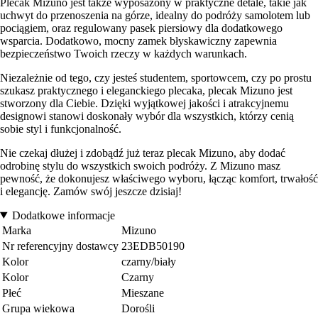
Plecak Mizuno jest także wyposażony w praktyczne detale, takie jak
uchwyt do przenoszenia na górze, idealny do podróży samolotem lub
pociągiem, oraz regulowany pasek piersiowy dla dodatkowego
wsparcia. Dodatkowo, mocny zamek błyskawiczny zapewnia
bezpieczeństwo Twoich rzeczy w każdych warunkach.
Niezależnie od tego, czy jesteś studentem, sportowcem, czy po prostu
szukasz praktycznego i eleganckiego plecaka, plecak Mizuno jest
stworzony dla Ciebie. Dzięki wyjątkowej jakości i atrakcyjnemu
designowi stanowi doskonały wybór dla wszystkich, którzy cenią
sobie styl i funkcjonalność.
Nie czekaj dłużej i zdobądź już teraz plecak Mizuno, aby dodać
odrobinę stylu do wszystkich swoich podróży. Z Mizuno masz
pewność, że dokonujesz właściwego wyboru, łącząc komfort, trwałość
i elegancję. Zamów swój jeszcze dzisiaj!
Dodatkowe informacje
Marka
Mizuno
Nr referencyjny dostawcy
23EDB50190
Kolor
czarny/biały
Kolor
Czarny
Płeć
Mieszane
Grupa wiekowa
Dorośli