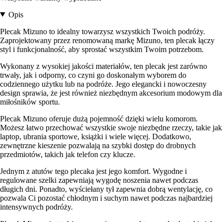
Opis
Plecak Mizuno to idealny towarzysz wszystkich Twoich podróży.
Zaprojektowany przez renomowaną markę Mizuno, ten plecak łączy
styl i funkcjonalność, aby sprostać wszystkim Twoim potrzebom.
Wykonany z wysokiej jakości materiałów, ten plecak jest zarówno
trwały, jak i odporny, co czyni go doskonałym wyborem do
codziennego użytku lub na podróże. Jego elegancki i nowoczesny
design sprawia, że jest również niezbędnym akcesorium modowym dla
miłośników sportu.
Plecak Mizuno oferuje dużą pojemność dzięki wielu komorom.
Możesz łatwo przechować wszystkie swoje niezbędne rzeczy, takie jak
laptop, ubrania sportowe, książki i wiele więcej. Dodatkowo,
zewnętrzne kieszenie pozwalają na szybki dostęp do drobnych
przedmiotów, takich jak telefon czy klucze.
Jednym z atutów tego plecaka jest jego komfort. Wygodne i
regulowane szelki zapewniają wygodę noszenia nawet podczas
długich dni. Ponadto, wyściełany tył zapewnia dobrą wentylację, co
pozwala Ci pozostać chłodnym i suchym nawet podczas najbardziej
intensywnych podróży.