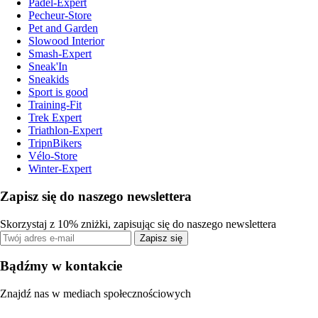
Padel-Expert
Pecheur-Store
Pet and Garden
Slowood Interior
Smash-Expert
Sneak'In
Sneakids
Sport is good
Training-Fit
Trek Expert
Triathlon-Expert
TripnBikers
Vélo-Store
Winter-Expert
Zapisz się do naszego newslettera
Skorzystaj z 10% zniżki, zapisując się do naszego newslettera
Zapisz się
Bądźmy w kontakcie
Znajdź nas w mediach społecznościowych