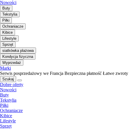
Nowości
Buty
Tekstylia
Piłki
Ochraniacze
Kibice
Lifestyle
Sprzęt
siatkówka plażowa
Kondycja fizyczna
Wyprzedaż
Marki
Serwis posprzedażowy we Francja
Bezpieczna płatność
Łatwe zwroty
Szukaj
Dobre oferty
Nowości
Buty
Tekstylia
Piłki
Ochraniacze
Kibice
Lifestyle
Sprzęt