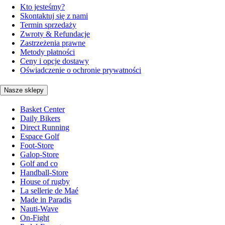
Kto jesteśmy?
Skontaktuj się z nami
Termin sprzedaży
Zwroty & Refundacje
Zastrzeżenia prawne
Metody płatności
Ceny i opcje dostawy
Oświadczenie o ochronie prywatności
Nasze sklepy
Basket Center
Daily Bikers
Direct Running
Espace Golf
Foot-Store
Galop-Store
Golf and co
Handball-Store
House of rugby
La sellerie de Maé
Made in Paradis
Nauti-Wave
On-Fight