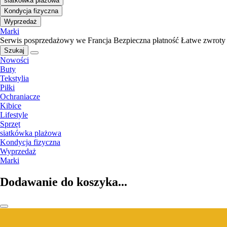
siatkówka plażowa
Kondycja fizyczna
Wyprzedaż
Marki
Serwis posprzedażowy we Francja
Bezpieczna płatność
Łatwe zwroty
Szukaj
Nowości
Buty
Tekstylia
Piłki
Ochraniacze
Kibice
Lifestyle
Sprzęt
siatkówka plażowa
Kondycja fizyczna
Wyprzedaż
Marki
Dodawanie do koszyka...