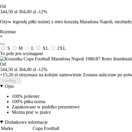
Od
344,50 zł
304,00 zł
-12%
Ożyw legendę piłki nożnej z retro koszulą Maradona Napoli, niezbęd
Rozmiar
*
S
M
L
XL
2XL
To pole jest wymagane
Od
344,50 zł
304,00 zł
-12%
+15,20 zł
otrzymasz na kolejne zamowienie
Zostana naliczone po pot
Loading...
Opis
100% poliester
100% piłka nożna
Zapakowane w pudełko prezentowe
Można prać w pralce
Dodatkowe informacje
Marka
Copa Football