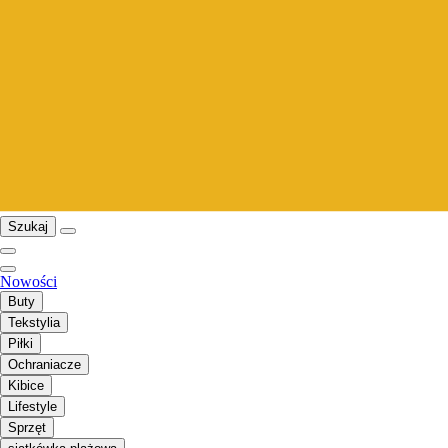
Szukaj
Nowości
Buty
Tekstylia
Piłki
Ochraniacze
Kibice
Lifestyle
Sprzęt