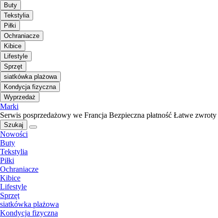
Buty
Tekstylia
Piłki
Ochraniacze
Kibice
Lifestyle
Sprzęt
siatkówka plażowa
Kondycja fizyczna
Wyprzedaż
Marki
Serwis posprzedażowy we Francja
Bezpieczna płatność
Łatwe zwroty
Szukaj
Nowości
Buty
Tekstylia
Piłki
Ochraniacze
Kibice
Lifestyle
Sprzęt
siatkówka plażowa
Kondycja fizyczna