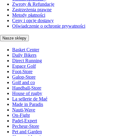
Zwroty & Refundacje
Zastrzeżenia prawne
Metody płatności
Ceny i opcje dostawy
Oświadczenie o ochronie prywatności
Nasze sklepy
Basket Center
Daily Bikers
Direct Running
Espace Golf
Foot-Store
Galop-Store
Golf and co
Handball-Store
House of rugby
La sellerie de Maé
Made in Paradis
Nauti-Wave
On-Fight
Padel-Expert
Pecheur-Store
Pet and Garden