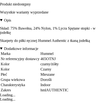
Produkt niedostępny
Wszystkie warianty wyprzedane
Opis
Skład: 75% Bawełna, 24% Nylon, 1% Lycra Spętane stopki - w
jodełkę
Skarpety do piłki ręcznej Hummel Authentic z tkaną jodełką
Dodatkowe informacje
Marka
Hummel
Nr referencyjny dostawcy
465OTNJ
Kolor
czarny/żółty
Kolor
Czarny
Płeć
Mieszane
Grupa wiekowa
Dorośli
Charakterystyka
Indoor
Zakres
hmlAUTHENTIC
Loading...
Loading...