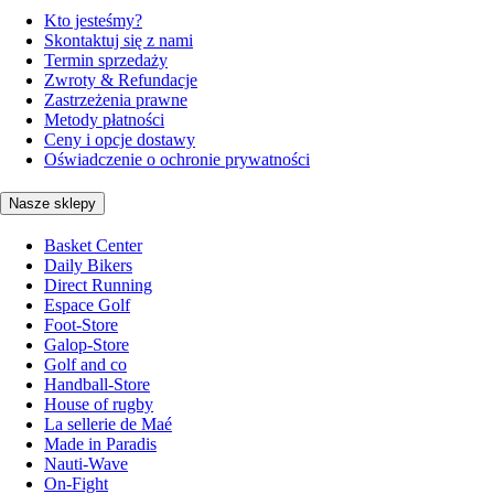
Kto jesteśmy?
Skontaktuj się z nami
Termin sprzedaży
Zwroty & Refundacje
Zastrzeżenia prawne
Metody płatności
Ceny i opcje dostawy
Oświadczenie o ochronie prywatności
Nasze sklepy
Basket Center
Daily Bikers
Direct Running
Espace Golf
Foot-Store
Galop-Store
Golf and co
Handball-Store
House of rugby
La sellerie de Maé
Made in Paradis
Nauti-Wave
On-Fight