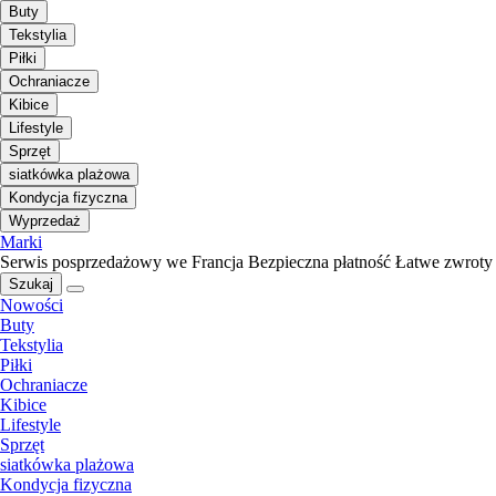
Buty
Tekstylia
Piłki
Ochraniacze
Kibice
Lifestyle
Sprzęt
siatkówka plażowa
Kondycja fizyczna
Wyprzedaż
Marki
Serwis posprzedażowy we Francja
Bezpieczna płatność
Łatwe zwroty
Szukaj
Nowości
Buty
Tekstylia
Piłki
Ochraniacze
Kibice
Lifestyle
Sprzęt
siatkówka plażowa
Kondycja fizyczna