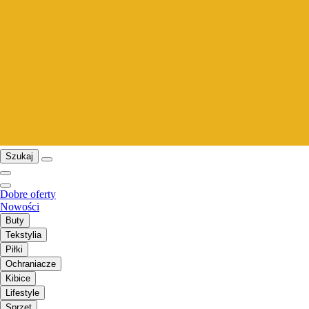
Szukaj
Dobre oferty
Nowości
Buty
Tekstylia
Piłki
Ochraniacze
Kibice
Lifestyle
Sprzęt