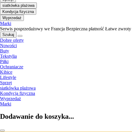
siatkówka plażowa
Kondycja fizyczna
Wyprzedaż
Marki
Serwis posprzedażowy we Francja
Bezpieczna płatność
Łatwe zwroty
Szukaj
Dobre oferty
Nowości
Buty
Tekstylia
Piłki
Ochraniacze
Kibice
Lifestyle
Sprzęt
siatkówka plażowa
Kondycja fizyczna
Wyprzedaż
Marki
Dodawanie do koszyka...