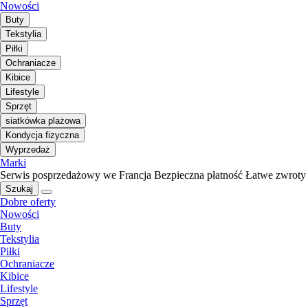
Nowości
Buty
Tekstylia
Piłki
Ochraniacze
Kibice
Lifestyle
Sprzęt
siatkówka plażowa
Kondycja fizyczna
Wyprzedaż
Marki
Serwis posprzedażowy we Francja
Bezpieczna płatność
Łatwe zwroty
Szukaj
Dobre oferty
Nowości
Buty
Tekstylia
Piłki
Ochraniacze
Kibice
Lifestyle
Sprzęt