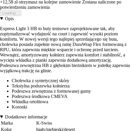
+12,58 zł
otrzymasz na kolejne zamowienie
Zostana naliczone po
potwierdzeniu zamowienia
Loading...
Opis
Express Light 3 HB to buty tenisowe zaprojektowane tak, aby
zoptymalizować wydajność na court i zapewnić wysoki poziom
komfortu. W nowej wersji tego najlepiej sprzedającego się buta,
cholewka posiada zupełnie nową ramę DuraWrap Flex formowaną z
RPU, która zapewnia miękkie wsparcie i ochronę przed tarciem.
Wewnątrz, amortyzowany kołnierz zapewnia komfort i stabilność, a
wycięta wkładka z pianki zapewnia dodatkową amortyzację.
Podeszwa zewnętrzna HB z głębokim bieżnikiem w jodełkę zapewnia
wyjątkową trakcję na glinie.
Cholewka z syntetycznej skóry
Tekstylna podszewka kołnierza
Podeszwa zewnętrzna z formowanej gumy
Podeszwa środkowa CMEVA
Wkładka ortolitowa
Koronki
Dodatkowe informacje
Marka
K-Swiss
Kolor
biały/niebieski/desert