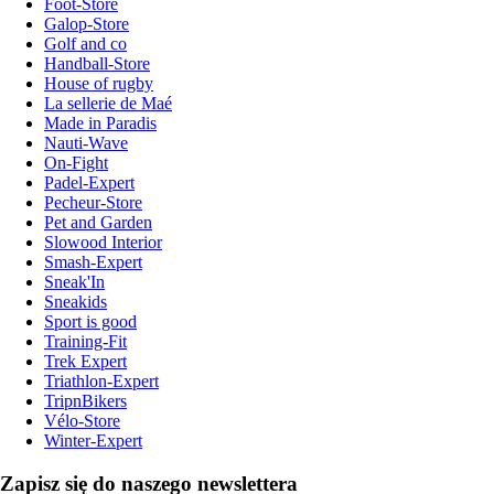
Foot-Store
Galop-Store
Golf and co
Handball-Store
House of rugby
La sellerie de Maé
Made in Paradis
Nauti-Wave
On-Fight
Padel-Expert
Pecheur-Store
Pet and Garden
Slowood Interior
Smash-Expert
Sneak'In
Sneakids
Sport is good
Training-Fit
Trek Expert
Triathlon-Expert
TripnBikers
Vélo-Store
Winter-Expert
Zapisz się do naszego newslettera