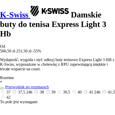
K-Swiss
Damskie
buty do tenisa Express Light 3
Hb
Od
560,50 zł
251,50 zł
-55%
Wydajność, wygoda i styl: odkryj buty tenisowe Express Light 3 HB z
K-Swiss, wyposażone w cholewkę z RPU zapewniającą miękkie i
trwałe wsparcie na court.
Rozmiar
*
Przewodnik po rozmiarach
37
37,5
24h
38
39
39,5
40
41
24h
41,5
42
To pole jest wymagane