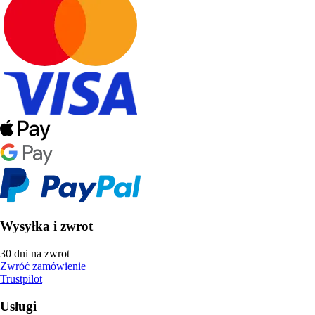
Wysyłka i zwrot
30 dni na zwrot
Zwróć zamówienie
Trustpilot
Usługi