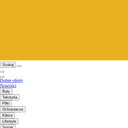
Szukaj
Dobre oferty
Nowości
Buty
Tekstylia
Piłki
Ochraniacze
Kibice
Lifestyle
Sprzęt