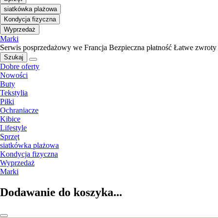
siatkówka plażowa
Kondycja fizyczna
Wyprzedaż
Marki
Serwis posprzedażowy we Francja
Bezpieczna płatność
Łatwe zwroty
Szukaj
Dobre oferty
Nowości
Buty
Tekstylia
Piłki
Ochraniacze
Kibice
Lifestyle
Sprzęt
siatkówka plażowa
Kondycja fizyczna
Wyprzedaż
Marki
Dodawanie do koszyka...