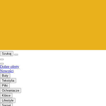
Szukaj
Dobre oferty
Nowości
Buty
Tekstylia
Piłki
Ochraniacze
Kibice
Lifestyle
Sprzęt