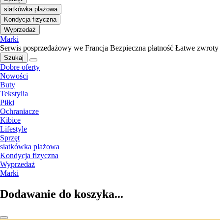
siatkówka plażowa
Kondycja fizyczna
Wyprzedaż
Marki
Serwis posprzedażowy we Francja
Bezpieczna płatność
Łatwe zwroty
Szukaj
Dobre oferty
Nowości
Buty
Tekstylia
Piłki
Ochraniacze
Kibice
Lifestyle
Sprzęt
siatkówka plażowa
Kondycja fizyczna
Wyprzedaż
Marki
Dodawanie do koszyka...